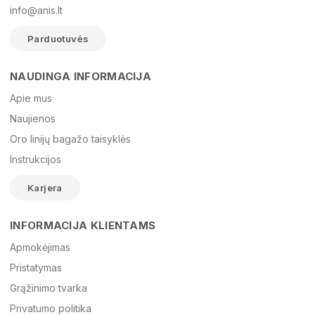
info@anis.lt
Parduotuvės
NAUDINGA INFORMACIJA
Vardas
Apie mus
Naujienos
Oro linijų bagažo taisyklės
El. paštas
Instrukcijos
Karjera
Žinutė
INFORMACIJA KLIENTAMS
Apmokėjimas
Pristatymas
Grąžinimo tvarka
Privatumo politika