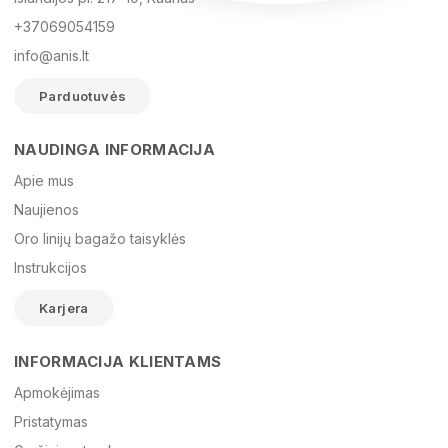
+37069054159
info@anis.lt
Parduotuvės
NAUDINGA INFORMACIJA
Vardas
Apie mus
Naujienos
Oro linijų bagažo taisyklės
El. paštas
Instrukcijos
Karjera
Žinutė
INFORMACIJA KLIENTAMS
Apmokėjimas
Pristatymas