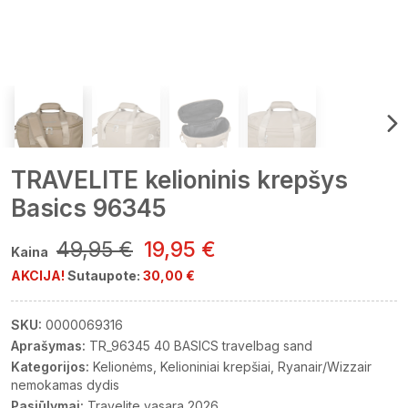
TRAVELITE kelioninis krepšys
Basics 96345
49,95 €
19,95 €
Kaina
AKCIJA!
Sutaupote:
30,00 €
SKU:
0000069316
Aprašymas:
TR_96345 40 BASICS travelbag sand
Kategorijos:
Kelionėms
Kelioniniai krepšiai
Ryanair/Wizzair
nemokamas dydis
Pasiūlymai:
Travelite vasara 2026