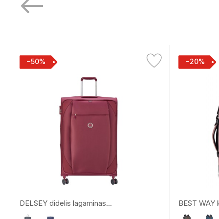
−50%
−20%
DELSEY didelis lagaminas...
BEST WAY k