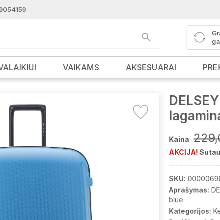
9054159
Gr
ga
VALAIKIUI
VAIKAMS
AKSESUARAI
PRE
DELSEY 
lagami
229,
Kaina
AKCIJA!
Sutau
SKU:
0000069
Aprašymas:
DE
blue
Kategorijos:
K