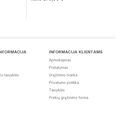
Vardas
INFORMACIJA
INFORMACIJA KLIENTAMS
Apmokėjimas
Pristatymas
El. paštas
žo taisyklės
Grąžinimo tvarka
Privatumo politika
Žinutė
Taisyklės
Prekių grąžinimo forma