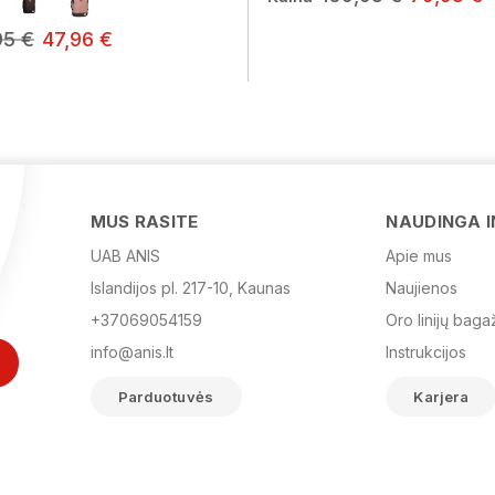
95 €
47,96 €
MUS RASITE
NAUDINGA 
UAB ANIS
Apie mus
Islandijos pl. 217-10, Kaunas
Naujienos
+37069054159
Oro linijų baga
info@anis.lt
Instrukcijos
Parduotuvės
Karjera