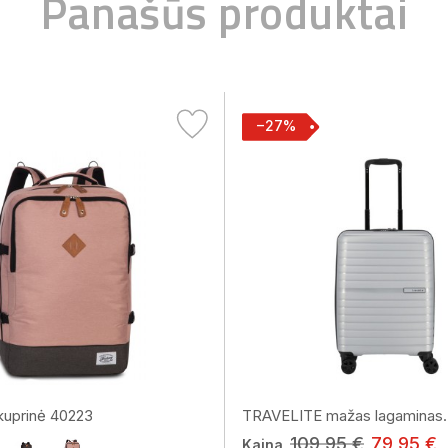
Panašūs produktai
−27%
uprinė 40223
TRAVELITE mažas lagaminas..
109,95 €
79,95 €
Kaina