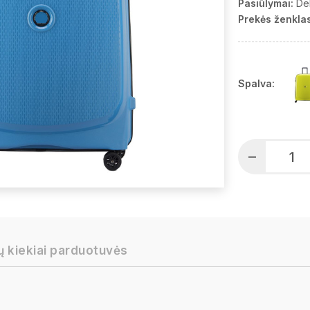
Pasiūlymai:
De
Prekės ženklas
Spalva:
ų kiekiai parduotuvės