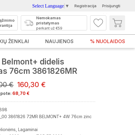
Select Language
▼
Registracija
Prisijungti
Nemokamas
ąžinimo
pristatymas
rantija
perkant už €59
KIŲ ŽENKLAI
NAUJIENOS
% NUOLAIDOS
Belmont+ didelis
nas 76cm 3861826MR
00 €
160,30 €
pote:
68,70 €
898
_00 3861826 72MR BELMONT+ 4W 76cm zinc
elionėms
Lagaminai