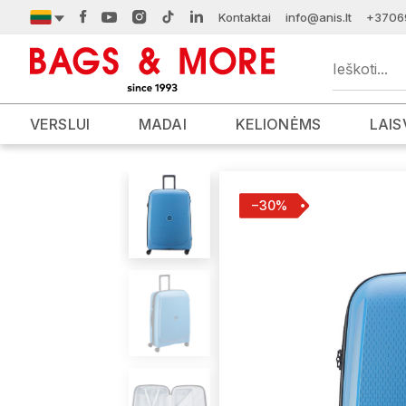
Kontaktai
info@anis.lt
+3706
VERSLUI
MADAI
KELIONĖMS
LAIS
−30%