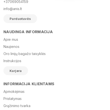
+37069054159
info@anis.lt
Parduotuvės
NAUDINGA INFORMACIJA
Vardas
Apie mus
Naujienos
Oro linijų bagažo taisyklės
El. paštas
Instrukcijos
Karjera
Žinutė
INFORMACIJA KLIENTAMS
Apmokėjimas
Pristatymas
Grąžinimo tvarka