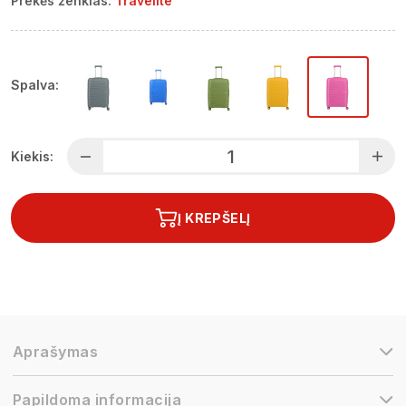
Prekės ženklas:
Travelite
Spalva:
Kiekis:
Į KREPŠELĮ
Aprašymas
Papildoma informacija