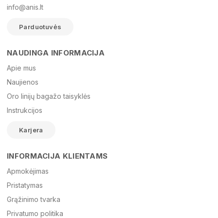
info@anis.lt
Parduotuvės
NAUDINGA INFORMACIJA
Vardas
Apie mus
Naujienos
Oro linijų bagažo taisyklės
El. paštas
Instrukcijos
Karjera
Žinutė
INFORMACIJA KLIENTAMS
Apmokėjimas
Pristatymas
Grąžinimo tvarka
Privatumo politika