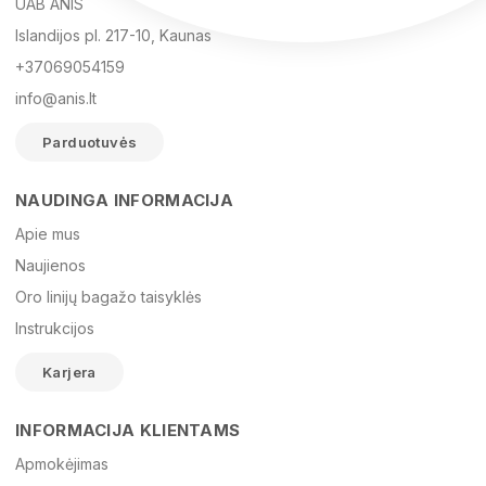
UAB ANIS
Islandijos pl. 217-10, Kaunas
+37069054159
info@anis.lt
Parduotuvės
NAUDINGA INFORMACIJA
Vardas
Apie mus
Naujienos
Oro linijų bagažo taisyklės
El. paštas
Instrukcijos
Karjera
Žinutė
INFORMACIJA KLIENTAMS
Apmokėjimas