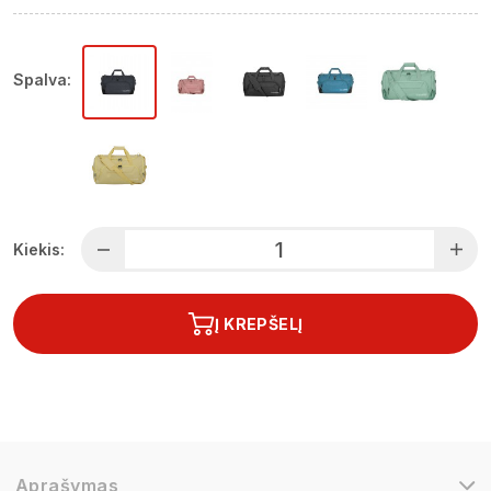
Spalva:
Kiekis:
Į KREPŠELĮ
Aprašymas