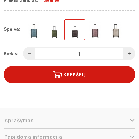
Prekės ženklas:
Travelite
Spalva:
Kiekis:
Į KREPŠELĮ
Aprašymas
Papildoma informacija