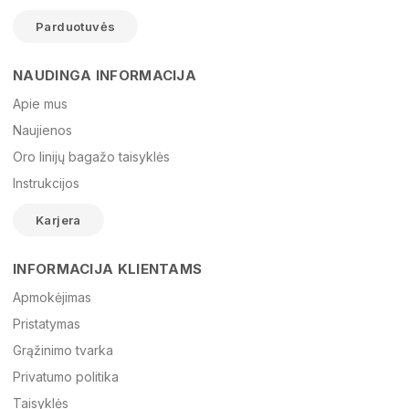
Parduotuvės
NAUDINGA INFORMACIJA
Vardas
Apie mus
Naujienos
Oro linijų bagažo taisyklės
El. paštas
Instrukcijos
Karjera
Žinutė
INFORMACIJA KLIENTAMS
Apmokėjimas
Pristatymas
Grąžinimo tvarka
Privatumo politika
Taisyklės