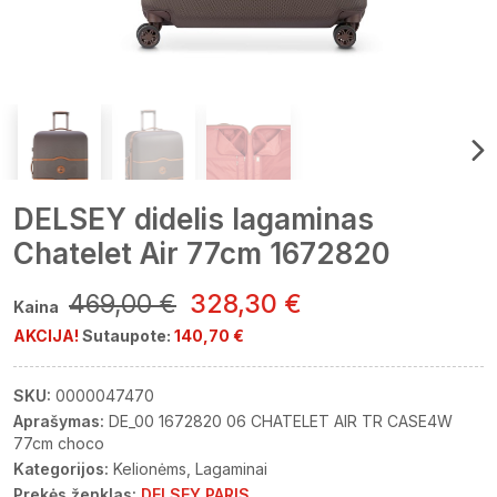
DELSEY didelis lagaminas
Chatelet Air 77cm 1672820
469,00 €
328,30 €
Kaina
AKCIJA!
Sutaupote:
140,70 €
SKU:
0000047470
Aprašymas:
DE_00 1672820 06 CHATELET AIR TR CASE4W
77cm choco
Kategorijos:
Kelionėms
Lagaminai
Prekės ženklas:
DELSEY PARIS