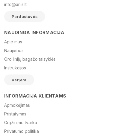
info@anis.lt
Parduotuvės
NAUDINGA INFORMACIJA
Vardas
Apie mus
Naujienos
Oro linijų bagažo taisyklės
El. paštas
Instrukcijos
Karjera
Žinutė
INFORMACIJA KLIENTAMS
Apmokėjimas
Pristatymas
Grąžinimo tvarka
Privatumo politika