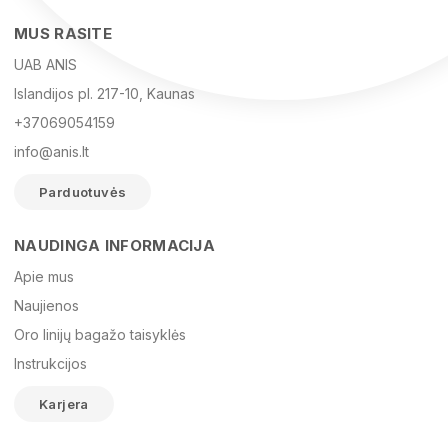
MUS RASITE
UAB ANIS
Islandijos pl. 217-10, Kaunas
+37069054159
info@anis.lt
Parduotuvės
NAUDINGA INFORMACIJA
Vardas
Apie mus
Naujienos
Oro linijų bagažo taisyklės
El. paštas
Instrukcijos
Karjera
Žinutė