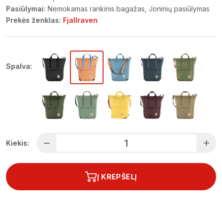
Pasiūlymai:
Nemokamas rankinis bagažas
Joninių pasiūlymas
Prekės ženklas:
Fjallraven
Spalva:
Kiekis:
Į KREPŠELĮ