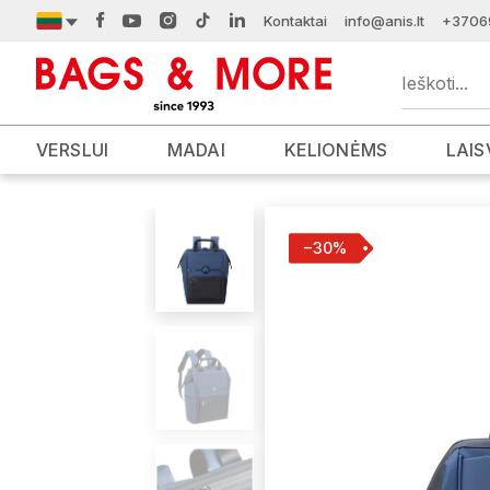
Kontaktai
info@anis.lt
+3706
VERSLUI
MADAI
KELIONĖMS
LAIS
−30%