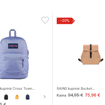
−20%
uprinė Cross Town...
RAINS kuprinė Bucket...
94,95 €
75,96 €
Kaina
95 €