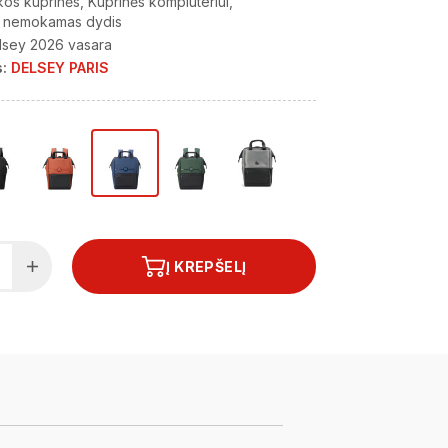
kos kuprinės
Kuprinės kompiuteriui
r nemokamas dydis
lsey 2026 vasara
:
DELSEY PARIS
Į KREPŠELĮ