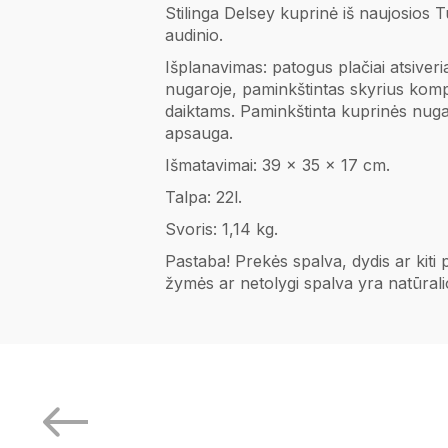
Stilinga Delsey kuprinė iš naujosios T
audinio.
Išplanavimas: p
atogus plačiai atsiver
nugaroje,
paminkštintas skyrius komp
daiktams. Paminkštinta kuprinės nuga
apsauga.
Išmatavimai: 39 x 35 x 17 cm.
Talpa: 22l.
Svoris: 1,14 kg.
Pastaba! Prekės spalva, dydis ar kiti
žymės ar netolygi spalva yra natūral