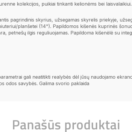
urenne kolekcijos, puikiai tinkanti kelionėms bei laisvalaiki
iantis pagrindinis skyrius, užsegamas skyrelis priekyje, užs
iuteriui/planšetei (14"). Papildomos kišenės kuprinės šonuo
ra, petnešų ilgis reguliuojamas.
Papildoma kišenėlė su int
 parametrai gali neatitikti realybės dėl jūsų naudojamo ekr
ios odos savybės. Galima svorio paklaida
Panašūs produktai