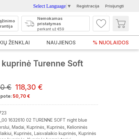
Select Language
▼
Registracija
Prisijungti
Nemokamas
ąžinimo
pristatymas
rantija
perkant už €59
KIŲ ŽENKLAI
NAUJIENOS
% NUOLAIDOS
kuprinė Turenne Soft
00 €
118,30 €
pote:
50,70 €
723
_00 1632610 02 TURENNE SOFT night blue
rslui
Madai
Kuprinės
Kuprinės
Kelioninės
laikiui
Kuprinės
Laisvalaikio kuprinės
Kuprinės