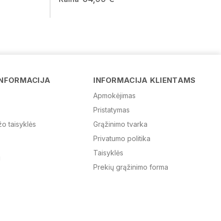
Vardas
INFORMACIJA
INFORMACIJA KLIENTAMS
Apmokėjimas
Pristatymas
El. paštas
žo taisyklės
Grąžinimo tvarka
Privatumo politika
Žinutė
Taisyklės
Prekių grąžinimo forma