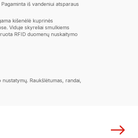
ui. Pagaminta iš vandeniui atsparaus
egama kišenėlė kuprinės
se. Viduje skyreliai smulkiems
egruota RFID duomenų nuskaitymo
ano nustatymų. Raukšlėtumas, randai,