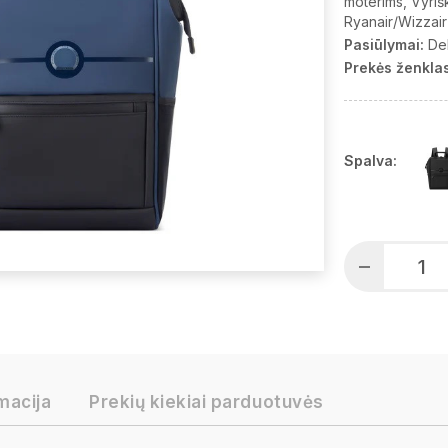
moterims
Vyriš
Ryanair/Wizzai
Pasiūlymai:
De
Prekės ženklas
Spalva:
macija
Prekių kiekiai parduotuvės