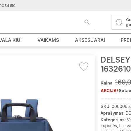
9054159
Gr
ga
VALAIKIUI
VAIKAMS
AKSESUARAI
PRE
DELSEY 
1632610
169,
Kaina
AKCIJA!
Sutau
SKU:
0000065
Aprašymas:
DE
Kategorijos:
Ve
kuprinės
Laisva