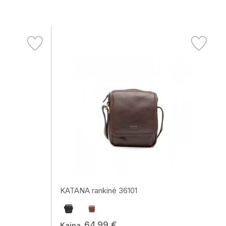
KATANA rankinė 36101
64,99 €
Kaina