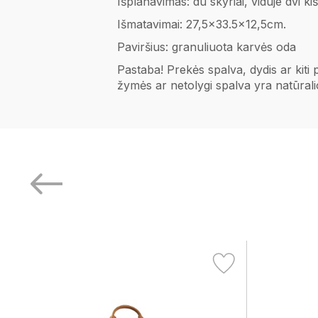
Išplanavimas: du skyriai, viduje dvi ki
Išmatavimai: 27,5x33.5x12,5cm.
Paviršius: granuliuota karvės oda
Pastaba! Prekės spalva, dydis ar kiti
žymės ar netolygi spalva yra natūral