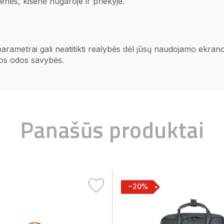
šenės, kišenė nugaroje ir priekyje.
 parametrai gali neatitikti realybės dėl jūsų naudojamo ekr
ios odos savybės.
Panašūs produktai
−20%