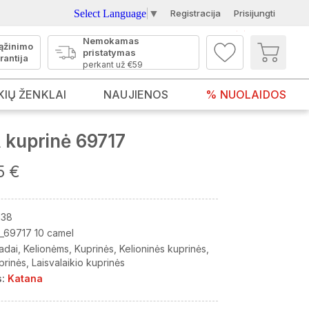
Select Language
▼
Registracija
Prisijungti
Nemokamas
ąžinimo
pristatymas
rantija
perkant už €59
KIŲ ŽENKLAI
NAUJIENOS
% NUOLAIDOS
kuprinė 69717
5 €
138
_69717 10 camel
adai
Kelionėms
Kuprinės
Kelioninės kuprinės
prinės
Laisvalaikio kuprinės
:
Katana