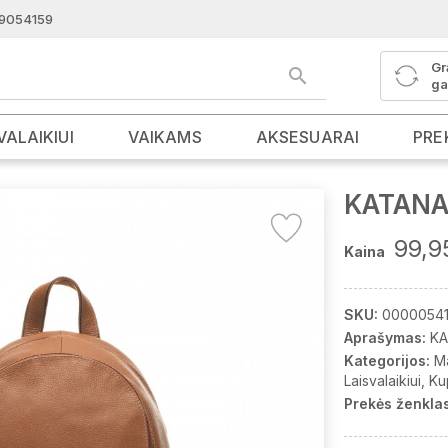
9054159
Gr
ga
VALAIKIUI
VAIKAMS
AKSESUARAI
PRE
KATANA 
99,9
Kaina
SKU:
0000054
Aprašymas:
KA
Kategorijos:
M
Laisvalaikiui
Ku
Prekės ženklas