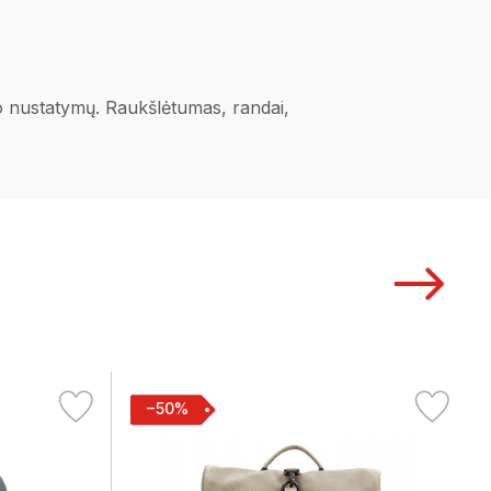
ano nustatymų. Raukšlėtumas, randai,
−50%