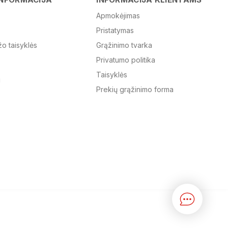
Apmokėjimas
Pristatymas
El. paštas
žo taisyklės
Grąžinimo tvarka
Privatumo politika
Žinutė
Taisyklės
Prekių grąžinimo forma