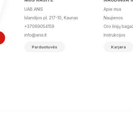
UAB ANIS
Apie mus
Islandijos pl. 217-10, Kaunas
Naujienos
+37069054159
Oro linijų baga
info@anis.lt
Instrukcijos
Parduotuvės
Karjera