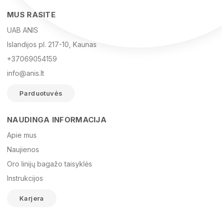
MUS RASITE
UAB ANIS
Islandijos pl. 217-10, Kaunas
+37069054159
info@anis.lt
Parduotuvės
NAUDINGA INFORMACIJA
Vardas
Apie mus
Naujienos
Oro linijų bagažo taisyklės
El. paštas
Instrukcijos
Karjera
Žinutė