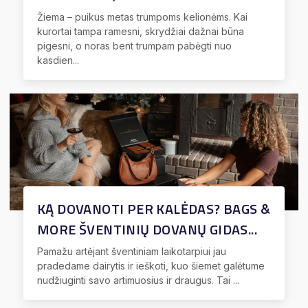
Žiema – puikus metas trumpoms kelionėms. Kai
kurortai tampa ramesni, skrydžiai dažnai būna
pigesni, o noras bent trumpam pabėgti nuo
kasdien...
KĄ DOVANOTI PER KALĖDAS? BAGS &
MORE ŠVENTINIŲ DOVANŲ GIDAS...
Pamažu artėjant šventiniam laikotarpiui jau
pradedame dairytis ir ieškoti, kuo šiemet galėtume
nudžiuginti savo artimuosius ir draugus. Tai ...