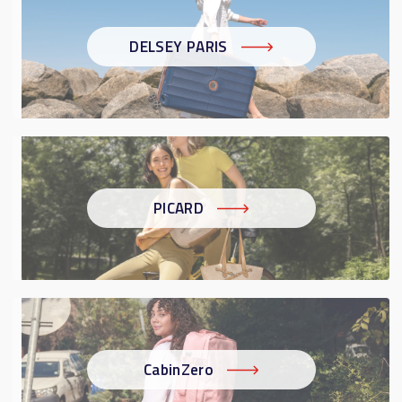
DELSEY PARIS
PICARD
CabinZero