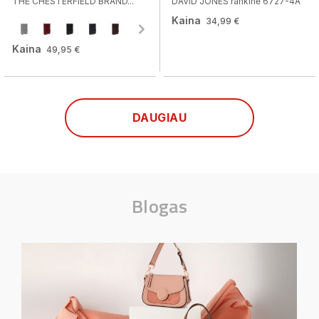
THE CHESTERFIELD BRAND...
DAVID JONES rankinė 6727-4A
Kaina
34,99 €
Kaina
49,95 €
DAUGIAU
Blogas