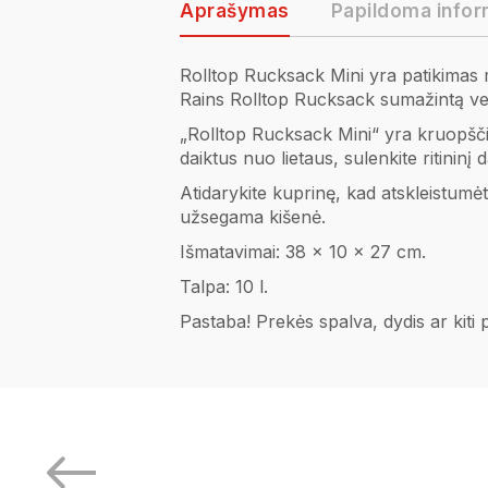
Aprašymas
Papildoma infor
Rolltop Rucksack Mini yra patikimas mi
Rains Rolltop Rucksack sumažintą ver
„Rolltop Rucksack Mini“ yra kruopščia
daiktus nuo lietaus, sulenkite ritininį 
Atidarykite kuprinę, kad atskleistumėt
užsegama kišenė.
Išmatavimai: 38 x 10 x 27 cm.
Talpa: 10 l.
Pastaba! Prekės spalva, dydis ar kiti