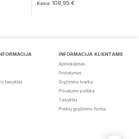
109,95 €
Kaina
Vardas
El. paštas
INFORMACIJA
INFORMACIJA KLIENTAMS
Apmokėjimas
Žinutė
Pristatymas
žo taisyklės
Grąžinimo tvarka
Privatumo politika
Taisyklės
Prekių grąžinimo forma