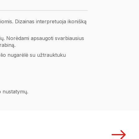
iomis. Dizainas interpretuoja ikonišką
ulių. Norėdami apsaugoti svarbiausius
arabiną.
lelio nugarėlė su užtrauktuku
no nustatymų.