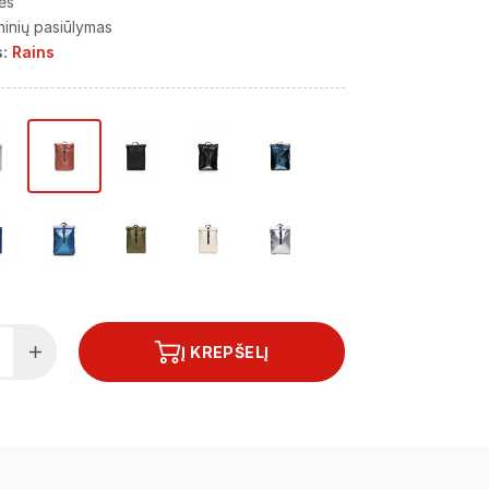
ės
ninių pasiūlymas
:
Rains
Į KREPŠELĮ