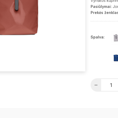
Vyriškos kuprin
Pasiūlymai:
Jo
Prekės ženklas
Spalva: