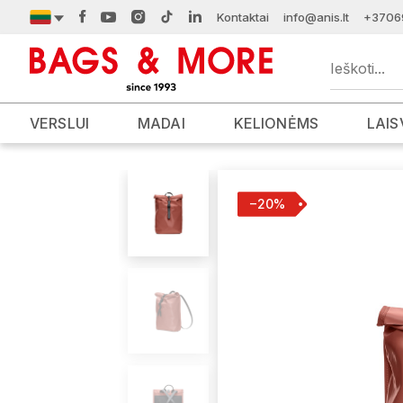
Kontaktai
info@anis.lt
+3706
VERSLUI
MADAI
KELIONĖMS
LAIS
−20%