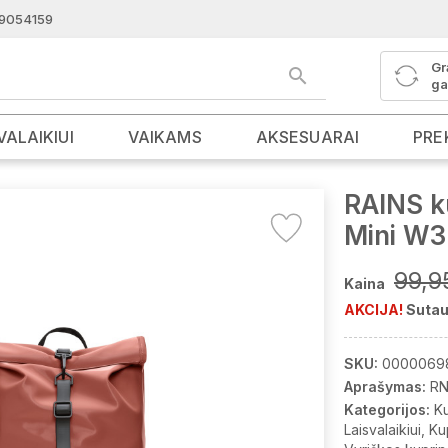
9054159
Gr
ga
VALAIKIUI
VAIKAMS
AKSESUARAI
PRE
RAINS k
Mini W3
99,9
Kaina
AKCIJA!
Sutau
SKU:
0000069
Aprašymas:
RN
Kategorijos:
K
Laisvalaikiui
Ku