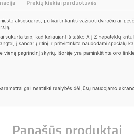
macija
Prekių kiekiai parduotuvės
esto aksesuaras, puikiai tinkantis važiuoti dviračiu ar pėsč
siją.
i sukurta taip, kad keliaujant iš taško A į Z nepatektų krit
dangtelį į sandarų ritinį ir pritvirtinkite naudodami specialų k
e vieną pagrindinį skyrių. Išorėje yra paminkštinta oro tink
 parametrai gali neatitikti realybės dėl jūsų naudojamo ekra
Panašūs produktai