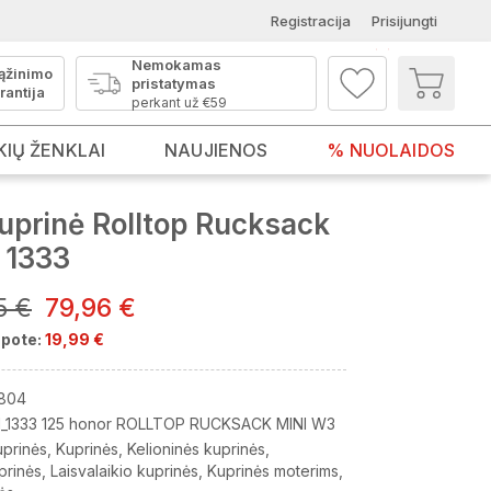
Registracija
Prisijungti
Nemokamas
ąžinimo
pristatymas
rantija
perkant už €59
KIŲ ŽENKLAI
NAUJIENOS
% NUOLAIDOS
uprinė Rolltop Rucksack
 1333
5 €
79,96 €
pote:
19,99 €
804
_1333 125 honor ROLLTOP RUCKSACK MINI W3
uprinės
Kuprinės
Kelioninės kuprinės
prinės
Laisvalaikio kuprinės
Kuprinės moterims