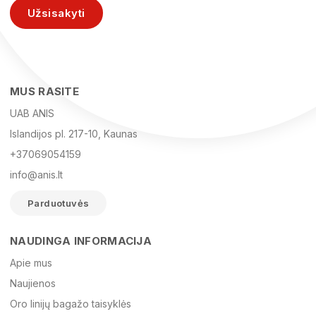
Užsisakyti
MUS RASITE
UAB ANIS
Islandijos pl. 217-10, Kaunas
+37069054159
info@anis.lt
Parduotuvės
NAUDINGA INFORMACIJA
Vardas
Apie mus
Naujienos
Oro linijų bagažo taisyklės
El. paštas