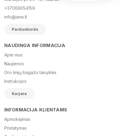
+37069054159
info@anis.lt
Parduotuvės
NAUDINGA INFORMACIJA
Vardas
Apie mus
Naujienos
Oro linijų bagažo taisyklės
El. paštas
Instrukcijos
Karjera
Žinutė
INFORMACIJA KLIENTAMS
Apmokėjimas
Pristatymas