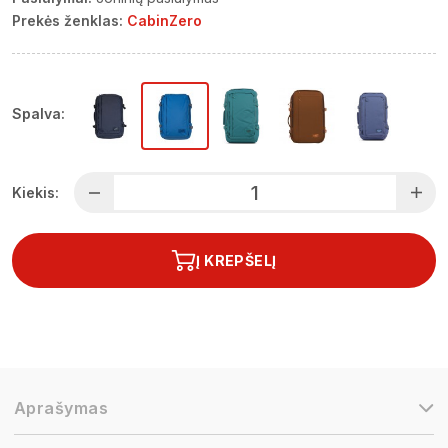
Prekės ženklas:
CabinZero
Spalva:
Kiekis:
Į KREPŠELĮ
Aprašymas