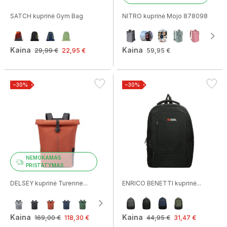
SATCH kuprinė Gym Bag
NITRO kuprinė Mojo 878098
Kaina
Kaina
29,99 €
22,95 €
59,95 €
−30%
−30%
NEMOKAMAS
PRISTATYMAS
DELSEY kuprinė Turenne...
ENRICO BENETTI kuprinė...
Kaina
Kaina
169,00 €
118,30 €
44,95 €
31,47 €