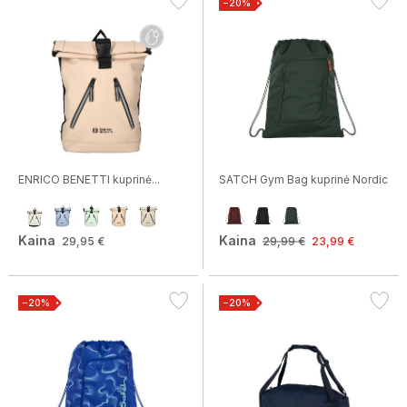
−20%
ENRICO BENETTI kuprinė...
SATCH Gym Bag kuprinė Nordic
Kaina
Kaina
29,95 €
29,99 €
23,99 €
−20%
−20%