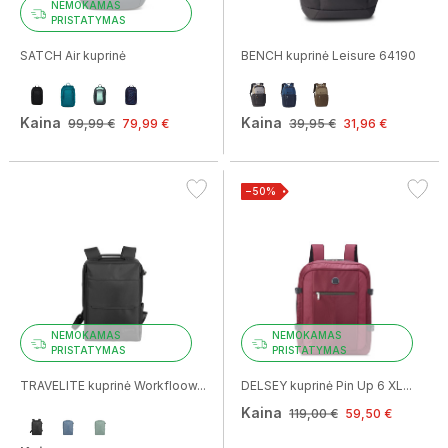
NEMOKAMAS
PRISTATYMAS
SATCH Air kuprinė
BENCH kuprinė Leisure 64190
Kaina
Kaina
99,99 €
79,99 €
39,95 €
31,96 €
−50%
Idėjos jūsų vasaros stiliui!
☀️
NEMOKAMAS
NEMOKAMAS
PRISTATYMAS
PRISTATYMAS
Prenumeruokite naujienlaiškį ir gaukite madingiausių
vasaros rankinių, spalvų ir sezono derinių gidą.
TRAVELITE kuprinė Workfloow...
DELSEY kuprinė Pin Up 6 XL...
Kaina
119,00 €
59,50 €