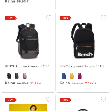
Kaina
89,95 €
Jūsų gimimo diena (nebūtina)
−30%
−30%
Patvirtinu, kad sutinku gauti naujienlaiškius.
Daugiau informacijos apie tai, kaip tvarkome jūsų duomenis rinkodaros komunikacijos
tikslais.
Noriu!
BENCH kuprinė Phenom 64184
BENCH kuprinė City girls 64158
Kaina
Kaina
44,95 €
31,47 €
39,95 €
27,97 €
−20%
−20%