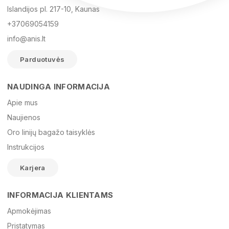
Islandijos pl. 217-10, Kaunas
+37069054159
info@anis.lt
Parduotuvės
NAUDINGA INFORMACIJA
Vardas
Apie mus
Naujienos
Oro linijų bagažo taisyklės
El. paštas
Instrukcijos
Karjera
Žinutė
INFORMACIJA KLIENTAMS
Apmokėjimas
Pristatymas