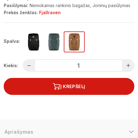
Pasiūlymai:
Nemokamas rankinis bagažas
Joninių pasiūlymas
Prekės ženklas:
Fjallraven
Spalva:
Kiekis:
Į KREPŠELĮ
Aprašymas