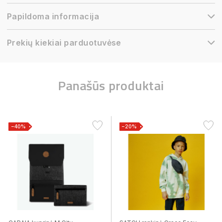
Papildoma informacija
Prekių kiekiai parduotuvėse
Panašūs produktai
−40%
−20%