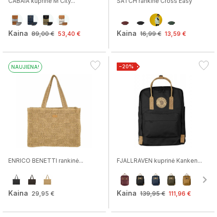
CABAIA kuprinė M City...
SATCH rankinė Cross Easy
Kaina
Kaina
89,00 €
53,40 €
16,99 €
13,59 €
−20%
NAUJIENA!
ENRICO BENETTI rankinė...
FJALLRAVEN kuprinė Kanken...
Kaina
Kaina
29,95 €
139,95 €
111,96 €