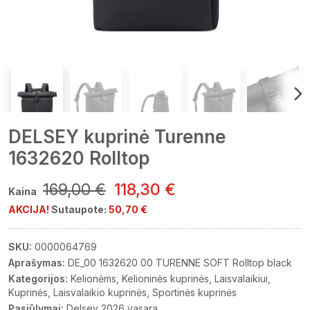
DELSEY kuprinė Turenne
1632620 Rolltop
169,00 €
118,30 €
Kaina
AKCIJA!
Sutaupote:
50,70 €
SKU:
0000064769
Aprašymas:
DE_00 1632620 00 TURENNE SOFT Rolltop black
Kategorijos:
Kelionėms
Kelioninės kuprinės
Laisvalaikiui
Kuprinės
Laisvalaikio kuprinės
Sportinės kuprinės
Pasiūlymai:
Delsey 2026 vasara