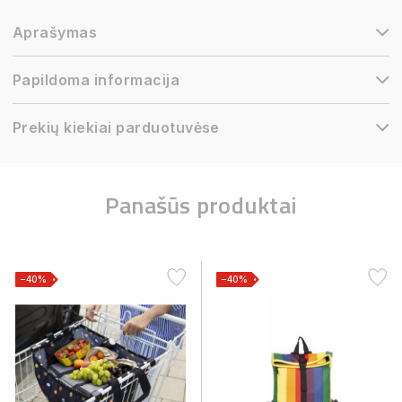
Aprašymas
Papildoma informacija
Prekių kiekiai parduotuvėse
Panašūs produktai
−40%
−40%