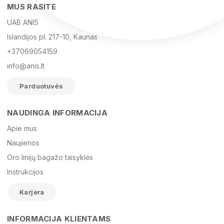
MUS RASITE
UAB ANIS
Islandijos pl. 217-10, Kaunas
+37069054159
info@anis.lt
Parduotuvės
NAUDINGA INFORMACIJA
Vardas
Apie mus
Naujienos
Oro linijų bagažo taisyklės
El. paštas
Instrukcijos
Karjera
Žinutė
INFORMACIJA KLIENTAMS