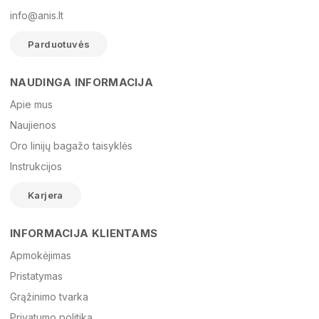
info@anis.lt
Parduotuvės
NAUDINGA INFORMACIJA
Vardas
Apie mus
Naujienos
Oro linijų bagažo taisyklės
El. paštas
Instrukcijos
Karjera
Žinutė
INFORMACIJA KLIENTAMS
Apmokėjimas
Pristatymas
Grąžinimo tvarka
Privatumo politika