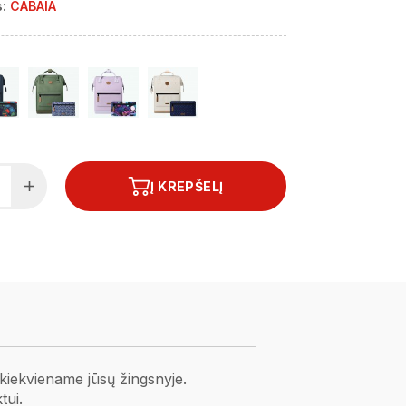
:
CABAIA
Į KREPŠELĮ
 kiekviename jūsų žingsnyje.
tui.