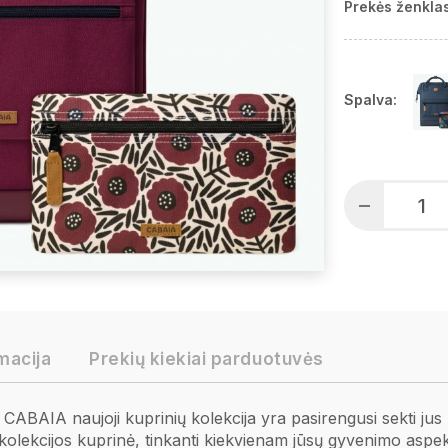
Prekės ženklas
Spalva:
macija
Prekių kiekiai parduotuvės
 CABAIA naujoji kuprinių kolekcija yra pasirengusi sekti jus
kolekcijos kuprinė, tinkanti kiekvienam jūsų gyvenimo aspek