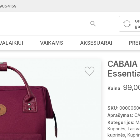
9054159
Gr
ga
VALAIKIUI
VAIKAMS
AKSESUARAI
PRE
CABAIA 
Essentia
99,0
Kaina
SKU:
0000060
Aprašymas:
CA
Kategorijos:
M
Kuprinės
Laisva
kuprinės
Kupri