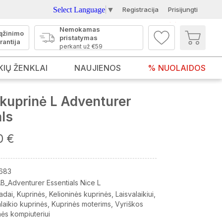
Select Language
▼
Registracija
Prisijungti
Nemokamas
ąžinimo
pristatymas
rantija
perkant už €59
KIŲ ŽENKLAI
NAUJIENOS
% NUOLAIDOS
kuprinė L Adventurer
ls
0 €
683
B_Adventurer Essentials Nice L
adai
Kuprinės
Kelioninės kuprinės
Laisvalaikiui
laikio kuprinės
Kuprinės moterims
Vyriškos
nės kompiuteriui