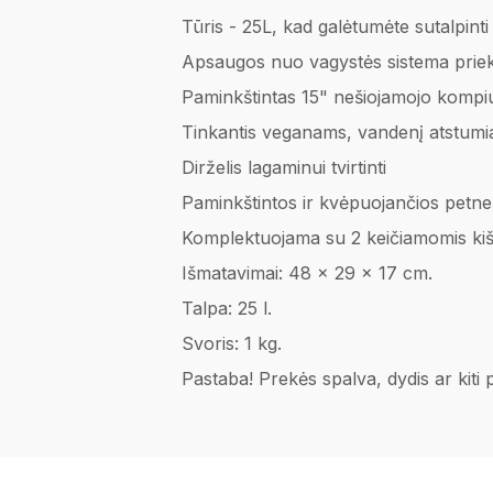
Tūris - 25L, kad galėtumėte sutalpinti
Apsaugos nuo vagystės sistema prie
Paminkštintas 15" nešiojamojo kompiu
Tinkantis veganams, vandenį atstumia
Dirželis lagaminui tvirtinti
Paminkštintos ir kvėpuojančios petn
Komplektuojama su 2 keičiamomis kišen
Išmatavimai: 48 x 29 x 17 cm.
Talpa: 25 l.
Svoris: 1 kg.
Pastaba! Prekės spalva, dydis ar kiti