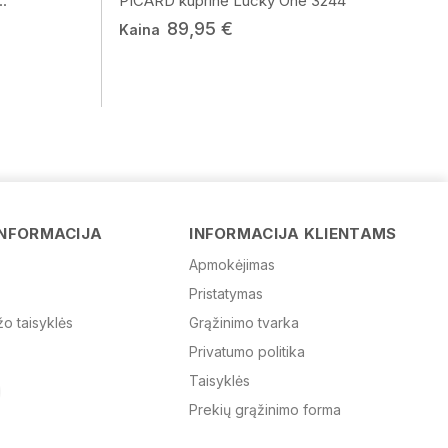
.
PICARD kuprinė Lucky One 3244
89,95 €
Kaina
Vardas
INFORMACIJA
INFORMACIJA KLIENTAMS
Apmokėjimas
Pristatymas
El. paštas
žo taisyklės
Grąžinimo tvarka
Privatumo politika
Žinutė
Taisyklės
Prekių grąžinimo forma