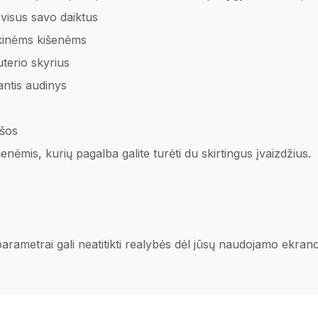
 visus savo daiktus
kinėms kišenėms
terio skyrius
ntis audinys
ešos
ėmis, kurių pagalba galite turėti du skirtingus įvaizdžius.
 parametrai gali neatitikti realybės dėl jūsų naudojamo ekra