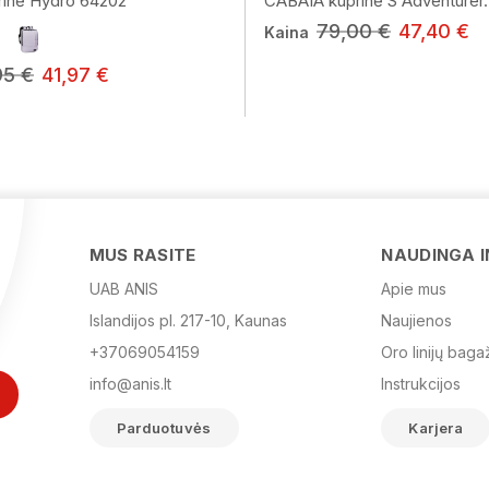
inė Hydro 64202
CABAIA kuprinė S Adventurer..
79,00 €
47,40 €
Kaina
95 €
41,97 €
MUS RASITE
NAUDINGA 
UAB ANIS
Apie mus
Islandijos pl. 217-10, Kaunas
Naujienos
+37069054159
Oro linijų baga
info@anis.lt
Instrukcijos
Parduotuvės
Karjera