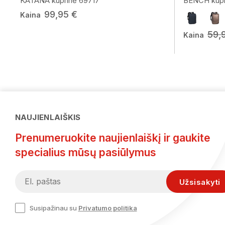
KATANA kuprinė 69717
BENCH kupr
99,95 €
Kaina
59,
Kaina
NAUJIENLAIŠKIS
Prenumeruokite naujienlaiškį ir gaukite
specialius mūsų pasiūlymus
Susipažinau su
Privatumo politika