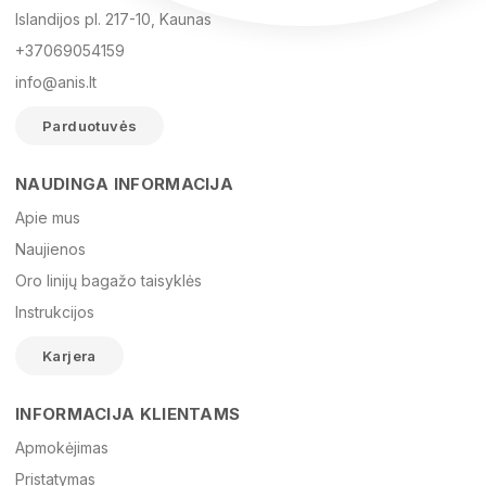
Islandijos pl. 217-10, Kaunas
+37069054159
info@anis.lt
Parduotuvės
NAUDINGA INFORMACIJA
Vardas
Apie mus
Naujienos
Oro linijų bagažo taisyklės
El. paštas
Instrukcijos
Karjera
Žinutė
INFORMACIJA KLIENTAMS
Apmokėjimas
Pristatymas