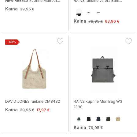
NEW REBELS kuprinė Mart Art...
RAINS rankinė Valera Bum...
Kaina
39,95 €
Kaina
79,95 €
63,96 €
−40%
DAVID JONES rankinė CM8482
RAINS kuprinė Msn Bag W3
1330
Kaina
29,95 €
17,97 €
Kaina
79,95 €