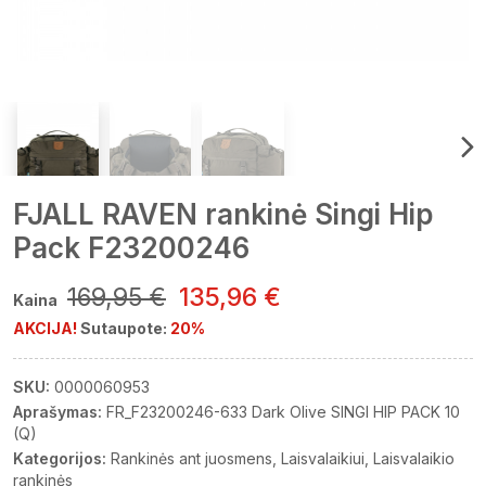
FJALL RAVEN rankinė Singi Hip
Pack F23200246
169,95 €
135,96 €
Kaina
AKCIJA!
Sutaupote:
20%
SKU:
0000060953
Aprašymas:
FR_F23200246-633 Dark Olive SINGI HIP PACK 10
(Q)
Kategorijos:
Rankinės ant juosmens
Laisvalaikiui
Laisvalaikio
rankinės