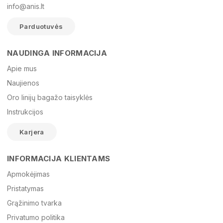
info@anis.lt
Parduotuvės
NAUDINGA INFORMACIJA
Vardas
Apie mus
Naujienos
Oro linijų bagažo taisyklės
El. paštas
Instrukcijos
Karjera
Žinutė
INFORMACIJA KLIENTAMS
Apmokėjimas
Pristatymas
Grąžinimo tvarka
Privatumo politika