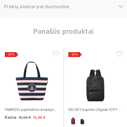
Prekių kiekiai parduotuvėse
Panašūs produktai
−20%
−30%
FABRIZIO paplūdimio krepšys...
DELSEY kuprinė Citypak 1CPT...
Kaina
19,95 €
15,96 €