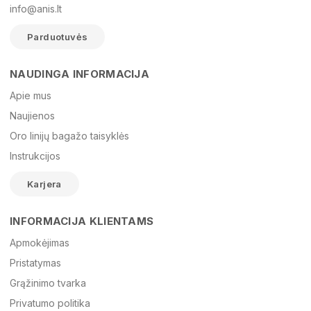
info@anis.lt
Parduotuvės
NAUDINGA INFORMACIJA
Vardas
Apie mus
Naujienos
Oro linijų bagažo taisyklės
El. paštas
Instrukcijos
Karjera
Žinutė
INFORMACIJA KLIENTAMS
Apmokėjimas
Pristatymas
Grąžinimo tvarka
Privatumo politika