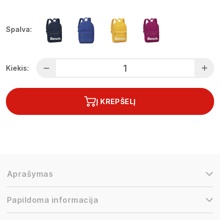
Spalva:
Kiekis:
Į KREPŠELĮ
Aprašymas
Papildoma informacija