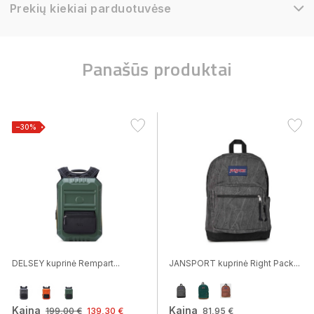
Prekių kiekiai parduotuvėse
Panašūs produktai
−30%
DELSEY kuprinė Rempart...
JANSPORT kuprinė Right Pack...
Kaina
Kaina
199,00 €
139,30 €
81,95 €