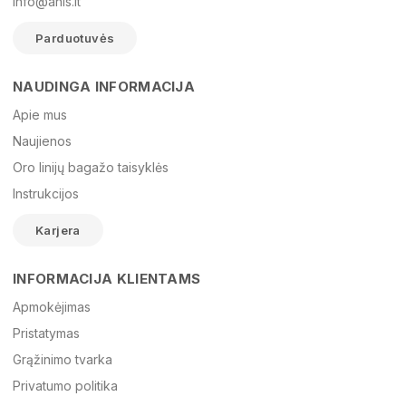
info@anis.lt
Parduotuvės
NAUDINGA INFORMACIJA
Vardas
Apie mus
Naujienos
Oro linijų bagažo taisyklės
El. paštas
Instrukcijos
Karjera
Žinutė
INFORMACIJA KLIENTAMS
Apmokėjimas
Pristatymas
Grąžinimo tvarka
Privatumo politika