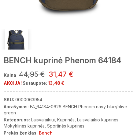
BENCH kuprinė Phenom 64184
44,95 €
31,47 €
Kaina
AKCIJA!
Sutaupote:
13,48 €
SKU:
0000063954
Aprašymas:
FA_64184-0626 BENCH Phenom navy blue/olive
green
Kategorijos:
Laisvalaikiui
Kuprinės
Laisvalaikio kuprinės
Mokyklinės kuprinės
Sportinės kuprinės
Prekės ženklas:
Bench