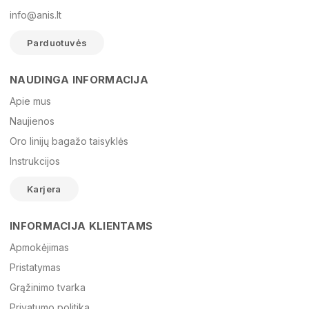
info@anis.lt
Parduotuvės
NAUDINGA INFORMACIJA
Vardas
Apie mus
Naujienos
Oro linijų bagažo taisyklės
El. paštas
Instrukcijos
Karjera
Žinutė
INFORMACIJA KLIENTAMS
Apmokėjimas
Pristatymas
Grąžinimo tvarka
Privatumo politika