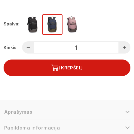
Spalva:
Kiekis:
Į KREPŠELĮ
Aprašymas
Papildoma informacija