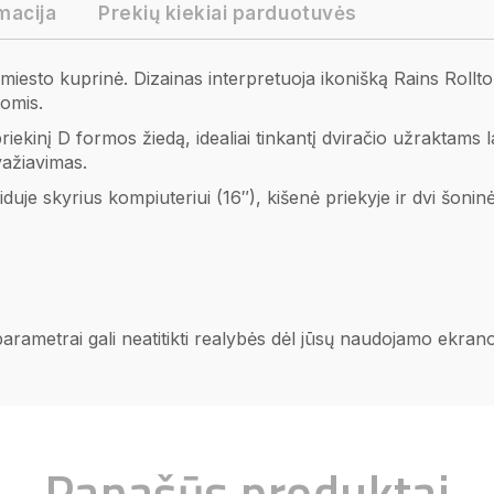
macija
Prekių kiekiai parduotuvės
miesto kuprinė. Dizainas interpretuoja ikonišką Rains Roll
jomis.
iekinį D formos žiedą, idealiai tinkantį dviračio užraktams l
važiavimas.
iduje skyrius kompiuteriui (16″), kišenė priekyje ir dvi šonin
 parametrai gali neatitikti realybės dėl jūsų naudojamo ekra
Panašūs produktai