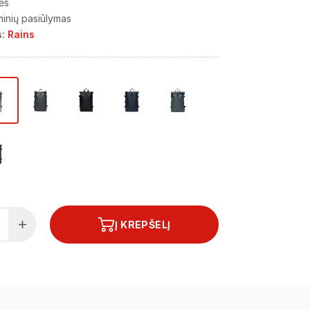
ės
ninių pasiūlymas
:
Rains
Į KREPŠELĮ