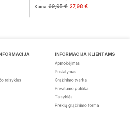
69,95 €
27,98 €
Kaina
Vardas
INFORMACIJA
INFORMACIJA KLIENTAMS
Apmokėjimas
Pristatymas
El. paštas
žo taisyklės
Grąžinimo tvarka
Privatumo politika
Žinutė
Taisyklės
Prekių grąžinimo forma