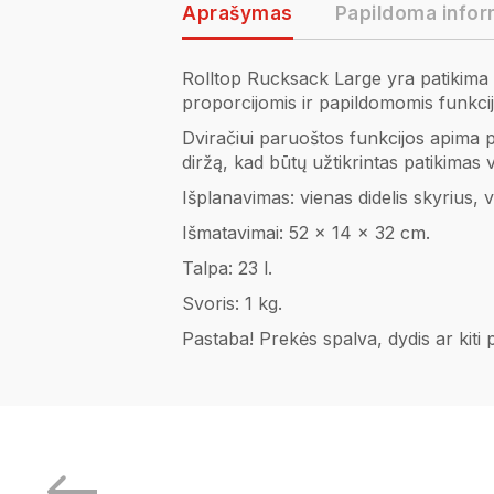
Aprašymas
Papildoma infor
Rolltop Rucksack Large yra patikima 
proporcijomis ir papildomomis funkci
Dviračiui paruoštos funkcijos apima pr
diržą, kad būtų užtikrintas patikimas 
Išplanavimas: vienas didelis skyrius, v
Išmatavimai: 52 x 14 x 32 cm.
Talpa: 23 l.
Svoris: 1 kg.
Pastaba! Prekės spalva, dydis ar kiti