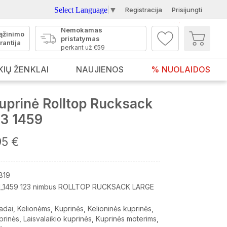
Select Language
▼
Registracija
Prisijungti
Nemokamas
ąžinimo
pristatymas
rantija
perkant už €59
KIŲ ŽENKLAI
NAUJIENOS
% NUOLAIDOS
uprinė Rolltop Rucksack
3 1459
95 €
819
_1459 123 nimbus ROLLTOP RUCKSACK LARGE
adai
Kelionėms
Kuprinės
Kelioninės kuprinės
prinės
Laisvalaikio kuprinės
Kuprinės moterims