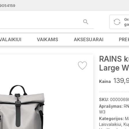
9054159
Gr
ga
VALAIKIUI
VAIKAMS
AKSESUARAI
PRE
RAINS k
Large W
139,
Kaina
SKU:
0000069
Aprašymas:
RN
W3
Kategorijos:
M
Laisvalaikiui
Ku