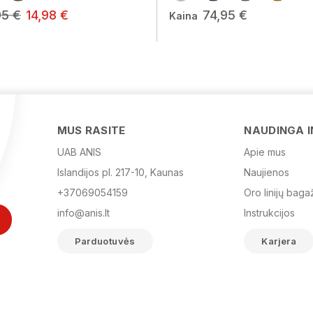
95 €
14,98 €
74,95 €
Kaina
MUS RASITE
NAUDINGA 
UAB ANIS
Apie mus
Islandijos pl. 217-10, Kaunas
Naujienos
+37069054159
Oro linijų baga
info@anis.lt
Instrukcijos
Parduotuvės
Karjera