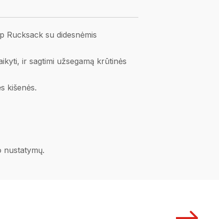
top Rucksack su didesnėmis
aikyti, ir sagtimi užsegamą krūtinės
ės kišenės.
no nustatymų.