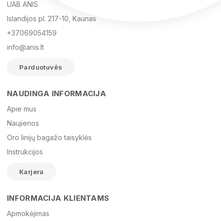
UAB ANIS
Islandijos pl. 217-10, Kaunas
+37069054159
info@anis.lt
Parduotuvės
NAUDINGA INFORMACIJA
Vardas
Apie mus
Naujienos
Oro linijų bagažo taisyklės
El. paštas
Instrukcijos
Karjera
Žinutė
INFORMACIJA KLIENTAMS
Apmokėjimas