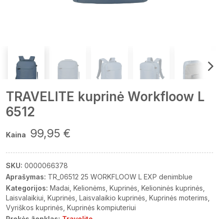
TRAVELITE kuprinė Workfloow L
6512
99,95 €
Kaina
SKU:
0000066378
Aprašymas:
TR_06512 25 WORKFLOOW L EXP denimblue
Kategorijos:
Madai
Kelionėms
Kuprinės
Kelioninės kuprinės
Laisvalaikiui
Kuprinės
Laisvalaikio kuprinės
Kuprinės moterims
Vyriškos kuprinės
Kuprinės kompiuteriui
Prekės ženklas:
Travelite