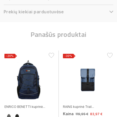
Prekių kiekiai parduotuvėse
Panašūs produktai
−20%
−30%
ENRICO BENETTI kuprinė...
RAINS kuprinė Trail...
Kaina
119,95 €
83,97 €