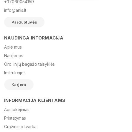
+37069054159
info@anis.lt
Parduotuvės
NAUDINGA INFORMACIJA
Vardas
Apie mus
Naujienos
Oro linijų bagažo taisyklės
El. paštas
Instrukcijos
Karjera
Žinutė
INFORMACIJA KLIENTAMS
Apmokėjimas
Pristatymas
Grąžinimo tvarka