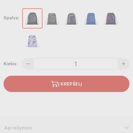
Spalva:
Kiekis:
Į KREPŠELĮ
Aprašymas