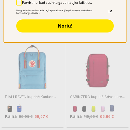
NEW REBELS kuprinė Vepo...
REISENTHEL kuprinė shopper...
Patvirtinu, kad sutinku gauti naujienlaiškius.
Kaina
39,95 €
19,98 €
Daugiau informacijos apie tai, kaip tvarkome jūsų duomenis rinkodaros
komunikacijos tikslais.
Kaina
54,95 €
38,47 €
Noriu!
−40%
−20%
FJALLRAVEN kuprinė Kanken...
CABINZERO kuprinė Adventure...
Kaina
Kaina
99,95 €
59,97 €
119,95 €
95,96 €