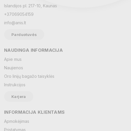
Islandijos pl. 217-10, Kaunas
+37069054159
info@anis.lt
Parduotuvės
NAUDINGA INFORMACIJA
Vardas
Apie mus
Naujienos
Oro linijų bagažo taisyklės
El. paštas
Instrukcijos
Karjera
Žinutė
INFORMACIJA KLIENTAMS
Apmokėjimas
Pristatymas