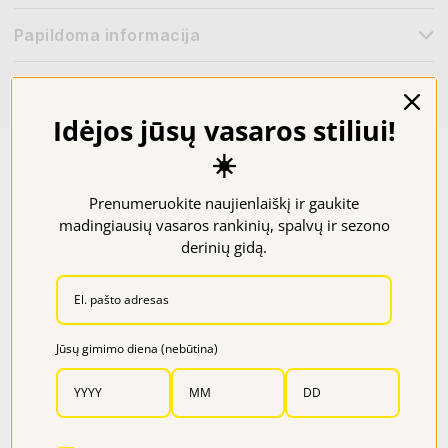
Papildoma informacija
Prekių kiekiai parduotuvėse
Idėjos jūsų vasaros stiliui!
☀️
Panašūs produktai
Prenumeruokite naujienlaiškį ir gaukite
madingiausių vasaros rankinių, spalvų ir sezono
derinių gidą.
−50%
−30%
Jūsų gimimo diena (nebūtina)