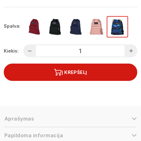
Spalva:
Kiekis:
Į KREPŠELĮ
Aprašymas
Papildoma informacija