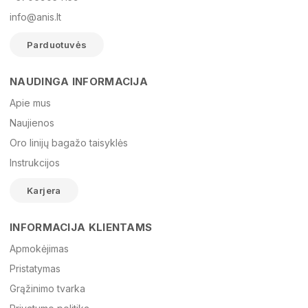
info@anis.lt
Parduotuvės
NAUDINGA INFORMACIJA
Vardas
Apie mus
Naujienos
Oro linijų bagažo taisyklės
El. paštas
Instrukcijos
Karjera
Žinutė
INFORMACIJA KLIENTAMS
Apmokėjimas
Pristatymas
Grąžinimo tvarka