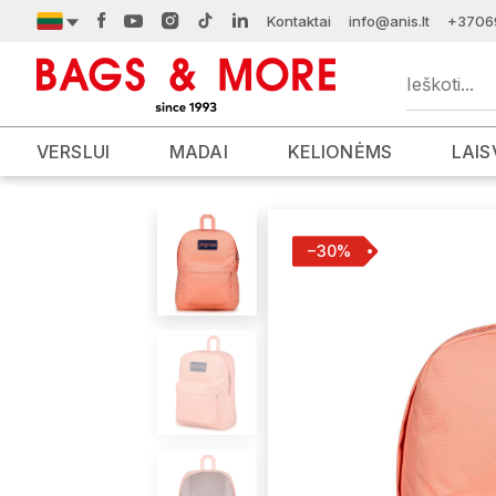
Kontaktai
info@anis.lt
+3706
VERSLUI
MADAI
KELIONĖMS
LAIS
−30%