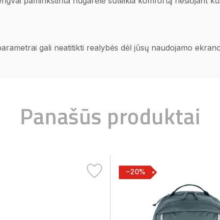
engvai paminkštinta nugarėlė suteikia komfortą nešiojant ku
 parametrai gali neatitikti realybės dėl jūsų naudojamo ekra
Panašūs produktai
−20%