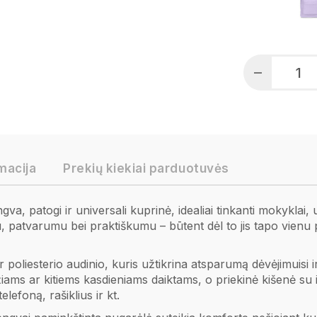
macija
Prekių kiekiai parduotuvės
patogi ir universali kuprinė, idealiai tinkanti mokyklai, univ
ainu, patvarumu bei praktiškumu – būtent dėl to jis tapo vi
 poliesterio audinio, kuris užtikrina atsparumą dėvėjimuisi 
žiams ar kitiems kasdieniams daiktams, o priekinė kišenė su
lefoną, rašiklius ir kt.