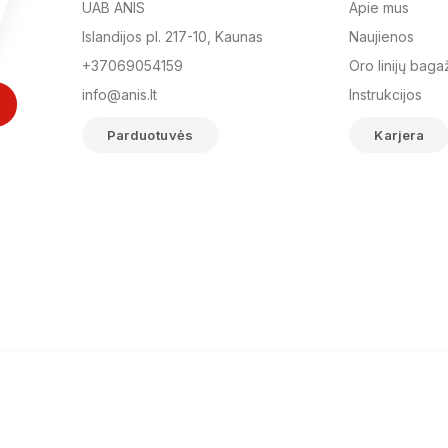
UAB ANIS
Apie mus
Islandijos pl. 217-10, Kaunas
Naujienos
+37069054159
Oro linijų baga
info@anis.lt
Instrukcijos
Parduotuvės
Karjera