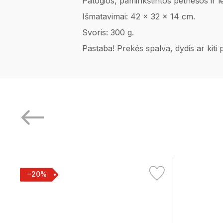
Patogios, paminkštintos petnešos ir l
Išmatavimai: 42 x 32 x 14 cm.
Svoris: 300 g.
Pastaba! Prekės spalva, dydis ar kiti
−20%