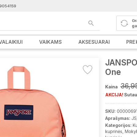
9054159
Gr
ga
VALAIKIUI
VAIKAMS
AKSESUARAI
PRE
JANSPOR
One
36,9
Kaina
AKCIJA!
Sutau
SKU:
0000069
Aprašymas:
JS
Kategorijos:
K
kuprinės
Mokyk