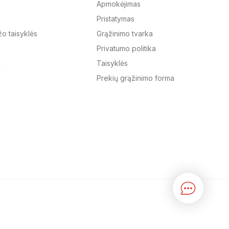
Apmokėjimas
Pristatymas
El. paštas
žo taisyklės
Grąžinimo tvarka
Privatumo politika
Žinutė
Taisyklės
Prekių grąžinimo forma