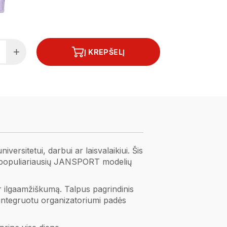
Į KREPŠELĮ
ersitetui, darbui ar laisvalaikiui. Šis
enu populiariausių JANSPORT modelių
ir ilgaamžiškumą. Talpus pagrindinis
 integruotu organizatoriumi padės