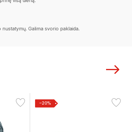
prinę visą dieną.
no nustatymų. Galima svorio paklaida.
−20%