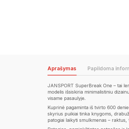
Aprašymas
Papildoma infor
JANSPORT SuperBreak One – tai lengva, 
modelis išsiskiria minimalistiniu diz
visame pasaulyje.
Kuprinė pagaminta iš tvirto 600 denier
skyrius puikiai tinka knygoms, drabu
patogiai laikyti smulkmenas – raktus, te