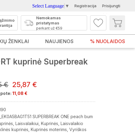
Select Language
▼
Registracija
Prisijungti
Nemokamas
ąžinimo
pristatymas
rantija
perkant už €59
KIŲ ŽENKLAI
NAUJIENOS
% NUOLAIDOS
T kuprinė Superbreak
5 €
25,87 €
pote:
11,08 €
190
_EK0A5BAG1T51 SUPERBREAK ONE peach bum
uprinės
Laisvalaikiui
Kuprinės
Laisvalaikio
linės kuprinės
Kuprinės moterims
Vyriškos