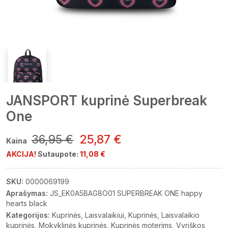
JANSPORT kuprinė Superbreak
One
36,95 €
25,87 €
Kaina
AKCIJA!
Sutaupote:
11,08 €
SKU:
0000069199
Aprašymas:
JS_EK0A5BAG8O01 SUPERBREAK ONE happy
hearts black
Kategorijos:
Kuprinės
Laisvalaikiui
Kuprinės
Laisvalaikio
kuprinės
Mokyklinės kuprinės
Kuprinės moterims
Vyriškos