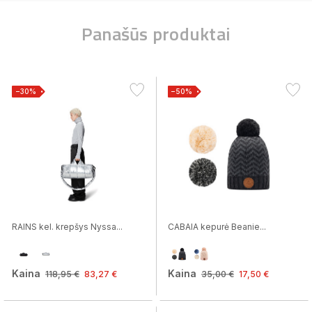
Panašūs produktai
−30%
−50%
RAINS kel. krepšys Nyssa...
CABAIA kepurė Beanie...
Kaina
Kaina
118,95 €
83,27 €
35,00 €
17,50 €