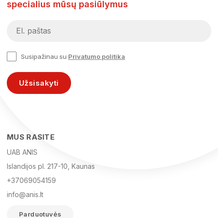
specialius mūsų pasiūlymus
Susipažinau su
Privatumo politika
Užsisakyti
MUS RASITE
UAB ANIS
Islandijos pl. 217-10, Kaunas
+37069054159
info@anis.lt
Parduotuvės