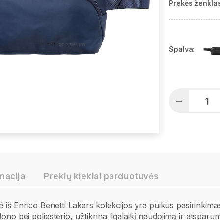
Prekės ženklas
Spalva:
macija
Prekių kiekiai parduotuvės
nė iš Enrico Benetti Lakers kolekcijos yra puikus pasirinki
ono bei poliesterio, užtikrina ilgalaikį naudojimą ir atspar