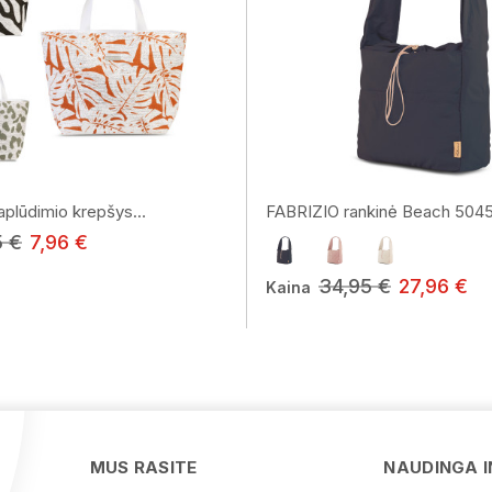
plūdimio krepšys...
FABRIZIO rankinė Beach 5045
5 €
7,96 €
34,95 €
27,96 €
Kaina
MUS RASITE
NAUDINGA 