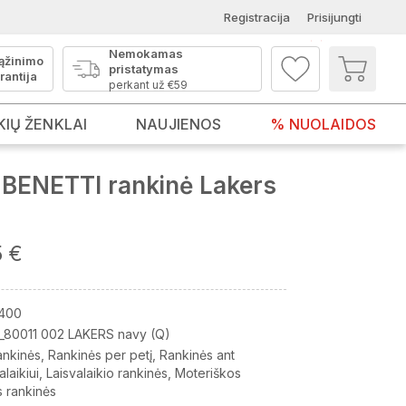
Registracija
Prisijungti
Nemokamas
ąžinimo
pristatymas
rantija
perkant už €59
KIŲ ŽENKLAI
NAUJIENOS
% NUOLAIDOS
BENETTI rankinė Lakers
5 €
400
_80011 002 LAKERS navy (Q)
ankinės
Rankinės per petį
Rankinės ant
alaikiui
Laisvalaikio rankinės
Moteriškos
 rankinės