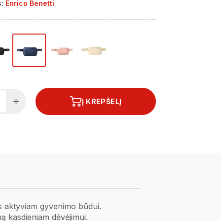
:
Enrico Benetti
Į KREPŠELĮ
mas aktyviam gyvenimo būdui.
umą kasdieniam dėvėjimui.