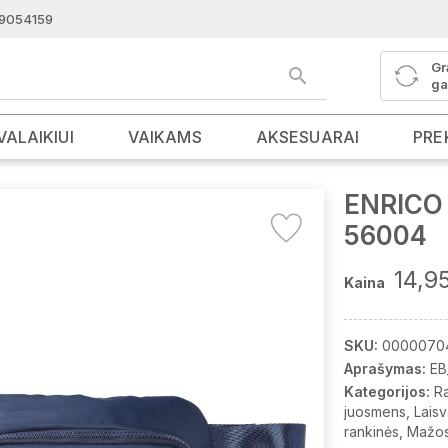
9054159
Gr
ga
VALAIKIUI
VAIKAMS
AKSESUARAI
PRE
ENRICO 
56004
14,9
Kaina
SKU:
0000070
Aprašymas:
EB
Kategorijos:
R
juosmens
Laisv
rankinės
Mažos