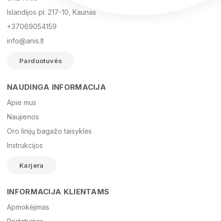
Islandijos pl. 217-10, Kaunas
+37069054159
info@anis.lt
Parduotuvės
NAUDINGA INFORMACIJA
Vardas
Apie mus
Naujienos
Oro linijų bagažo taisyklės
El. paštas
Instrukcijos
Karjera
Žinutė
INFORMACIJA KLIENTAMS
Apmokėjimas