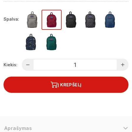
Spalva:
Kiekis:
Į KREPŠELĮ
Aprašymas