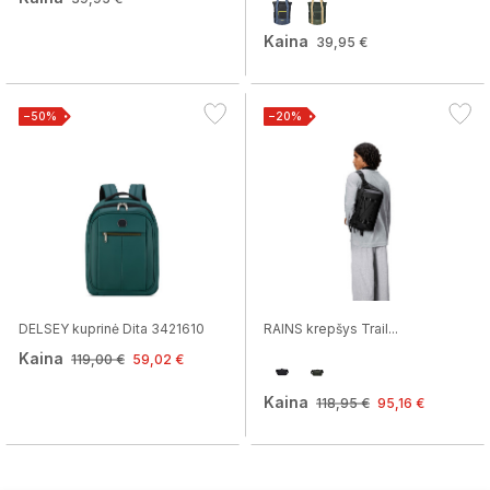
Kaina
39,95 €
−50%
−20%
DELSEY kuprinė Dita 3421610
RAINS krepšys Trail...
Kaina
119,00 €
59,02 €
Kaina
118,95 €
95,16 €