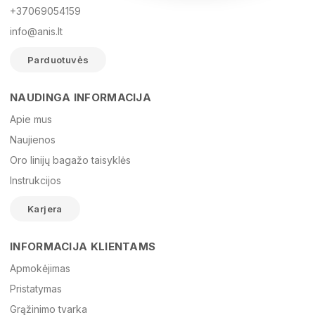
+37069054159
info@anis.lt
Parduotuvės
NAUDINGA INFORMACIJA
Vardas
Apie mus
Naujienos
Oro linijų bagažo taisyklės
El. paštas
Instrukcijos
Karjera
Žinutė
INFORMACIJA KLIENTAMS
Apmokėjimas
Pristatymas
Grąžinimo tvarka