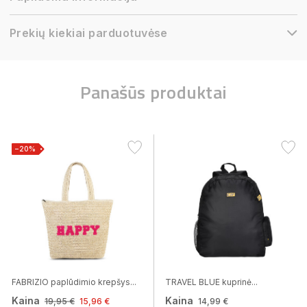
Prekių kiekiai parduotuvėse
Panašūs produktai
−20%
FABRIZIO paplūdimio krepšys...
TRAVEL BLUE kuprinė...
Kaina
Kaina
19,95 €
15,96 €
14,99 €