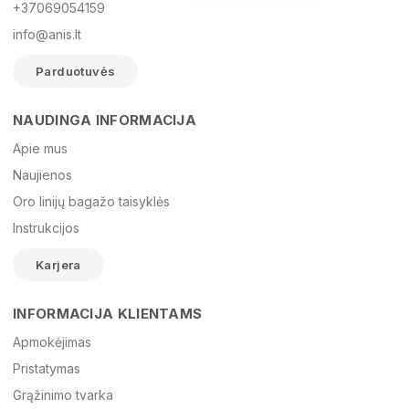
+37069054159
info@anis.lt
Parduotuvės
NAUDINGA INFORMACIJA
Vardas
Apie mus
Naujienos
Oro linijų bagažo taisyklės
El. paštas
Instrukcijos
Karjera
Žinutė
INFORMACIJA KLIENTAMS
Apmokėjimas
Pristatymas
Grąžinimo tvarka