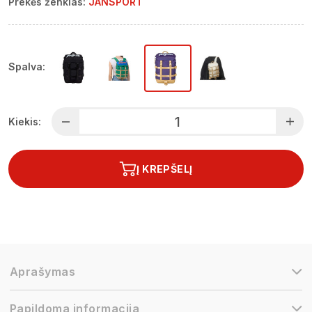
Prekės ženklas:
JANSPORT
Spalva:
Kiekis:
Į KREPŠELĮ
Aprašymas
Papildoma informacija