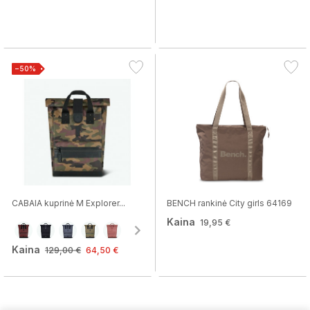
−50%
CABAIA kuprinė M Explorer...
BENCH rankinė City girls 64169
Kaina
19,95 €
Kaina
129,00 €
64,50 €