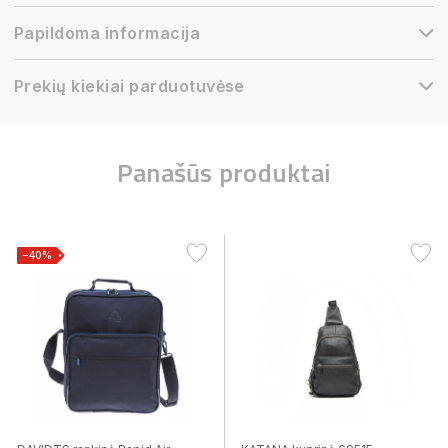
Papildoma informacija
Prekių kiekiai parduotuvėse
Panašūs produktai
−40%