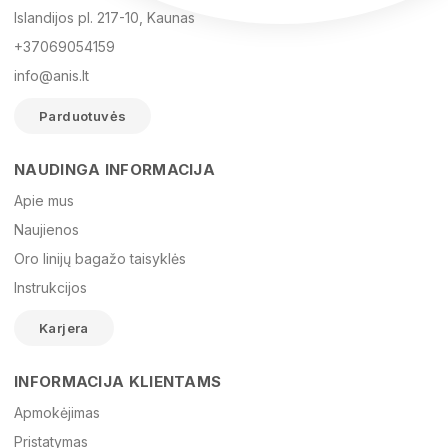
Islandijos pl. 217-10, Kaunas
+37069054159
info@anis.lt
Parduotuvės
NAUDINGA INFORMACIJA
Vardas
Apie mus
Naujienos
Oro linijų bagažo taisyklės
El. paštas
Instrukcijos
Karjera
Žinutė
INFORMACIJA KLIENTAMS
Apmokėjimas
Pristatymas