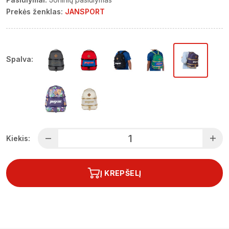
Prekės ženklas:
JANSPORT
Spalva:
Kiekis:
Į KREPŠELĮ