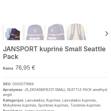
JANSPORT kuprinė Small Seattle
Pack
76,95 €
Kaina
SKU:
0000071989
Aprašymas:
JS_EK0A5BK15Z01 SMALL SEATTLE PACK amethyst
angst
Kategorijos:
Laisvalaikiui
Kuprinės
Laisvalaikio kuprinės
Mokyklinės kuprinės
Sportinės kuprinės
Turistinės kuprinės
Pasiūlymai:
Joninių pasiūlymas