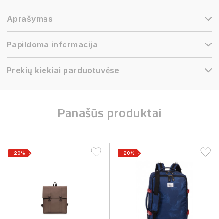
Aprašymas
Papildoma informacija
Prekių kiekiai parduotuvėse
Panašūs produktai
−20%
−20%