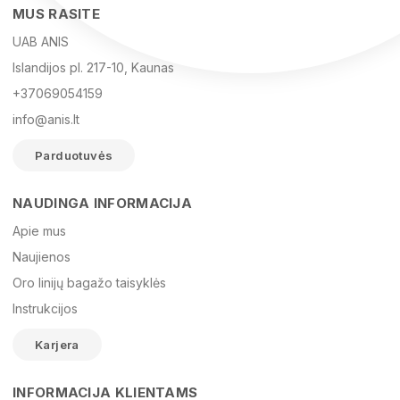
MUS RASITE
UAB ANIS
Islandijos pl. 217-10, Kaunas
+37069054159
info@anis.lt
Parduotuvės
NAUDINGA INFORMACIJA
Vardas
Apie mus
Naujienos
Oro linijų bagažo taisyklės
El. paštas
Instrukcijos
Karjera
Žinutė
INFORMACIJA KLIENTAMS