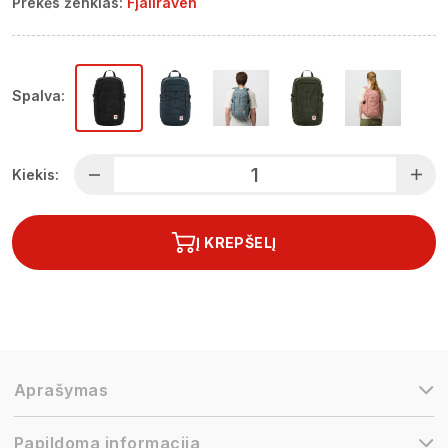
Prekės ženklas:
Fjallraven
Spalva:
Kiekis:
Į KREPŠELĮ
Aprašymas
Papildoma informacija