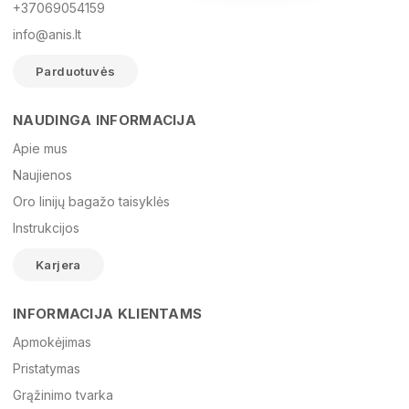
+37069054159
info@anis.lt
Parduotuvės
NAUDINGA INFORMACIJA
Vardas
Apie mus
Naujienos
Oro linijų bagažo taisyklės
El. paštas
Instrukcijos
Karjera
Žinutė
INFORMACIJA KLIENTAMS
Apmokėjimas
Pristatymas
Grąžinimo tvarka