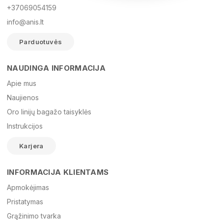
+37069054159
info@anis.lt
Parduotuvės
NAUDINGA INFORMACIJA
Vardas
Apie mus
Naujienos
Oro linijų bagažo taisyklės
El. paštas
Instrukcijos
Karjera
Žinutė
INFORMACIJA KLIENTAMS
Apmokėjimas
Pristatymas
Grąžinimo tvarka