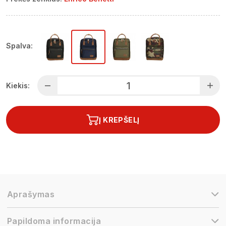
Spalva:
Kiekis:
Į KREPŠELĮ
Aprašymas
Papildoma informacija