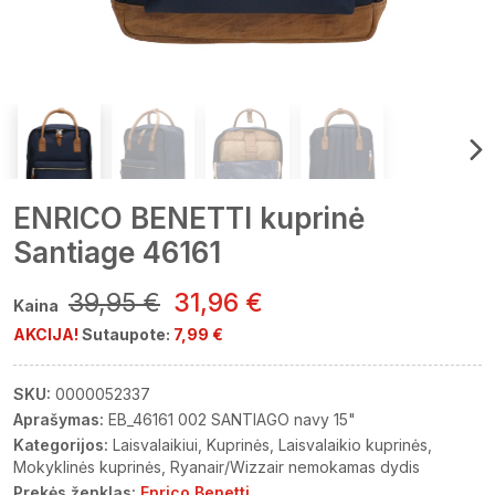
ENRICO BENETTI kuprinė
Santiage 46161
39,95 €
31,96 €
Kaina
AKCIJA!
Sutaupote:
7,99 €
SKU:
0000052337
Aprašymas:
EB_46161 002 SANTIAGO navy 15"
Kategorijos:
Laisvalaikiui
Kuprinės
Laisvalaikio kuprinės
Mokyklinės kuprinės
Ryanair/Wizzair nemokamas dydis
Prekės ženklas:
Enrico Benetti