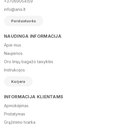
+37069054159
info@anis.lt
Parduotuvės
NAUDINGA INFORMACIJA
Vardas
Apie mus
Naujienos
Oro linijų bagažo taisyklės
El. paštas
Instrukcijos
Karjera
Žinutė
INFORMACIJA KLIENTAMS
Apmokėjimas
Pristatymas
Grąžinimo tvarka