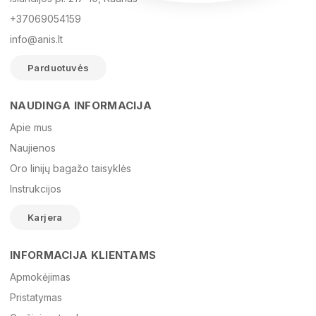
+37069054159
info@anis.lt
Parduotuvės
NAUDINGA INFORMACIJA
Vardas
Apie mus
Naujienos
Oro linijų bagažo taisyklės
El. paštas
Instrukcijos
Karjera
Žinutė
INFORMACIJA KLIENTAMS
Apmokėjimas
Pristatymas