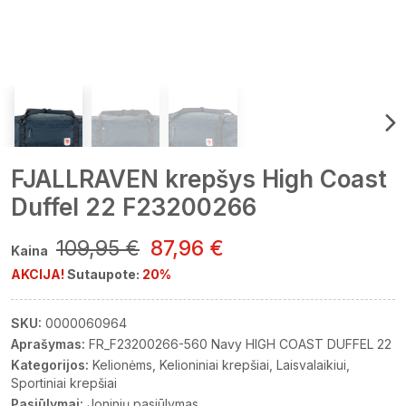
FJALLRAVEN krepšys High Coast
Duffel 22 F23200266
109,95 €
87,96 €
Kaina
AKCIJA!
Sutaupote:
20%
SKU:
0000060964
Aprašymas:
FR_F23200266-560 Navy HIGH COAST DUFFEL 22
Kategorijos:
Kelionėms
Kelioniniai krepšiai
Laisvalaikiui
Sportiniai krepšiai
Pasiūlymai:
Joninių pasiūlymas