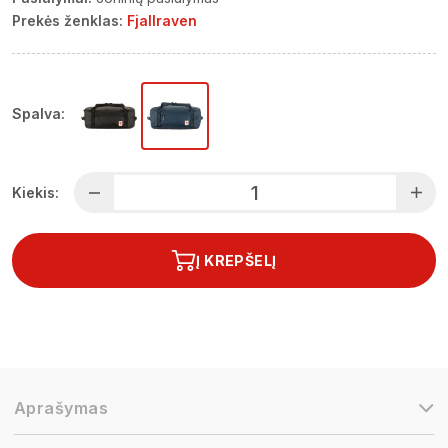
Prekės ženklas:
Fjallraven
Spalva:
Kiekis:
Į KREPŠELĮ
Aprašymas