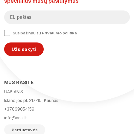
specialius mūsų pasiūlymus
Susipažinau su
Privatumo politika
Užsisakyti
MUS RASITE
UAB ANIS
Islandijos pl. 217-10, Kaunas
+37069054159
info@anis.lt
Parduotuvės