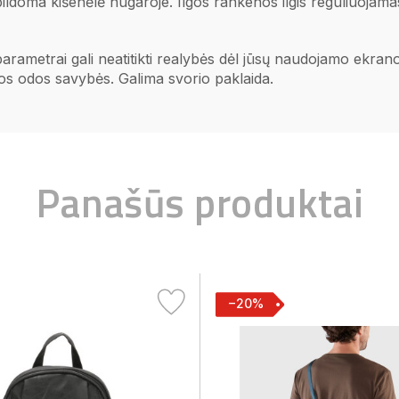
pildoma kišenėlė nugaroje. Ilgos rankenos ilgis reguliuojama
 parametrai gali neatitikti realybės dėl jūsų naudojamo ekr
ios odos savybės. Galima svorio paklaida.
Panašūs produktai
−20%