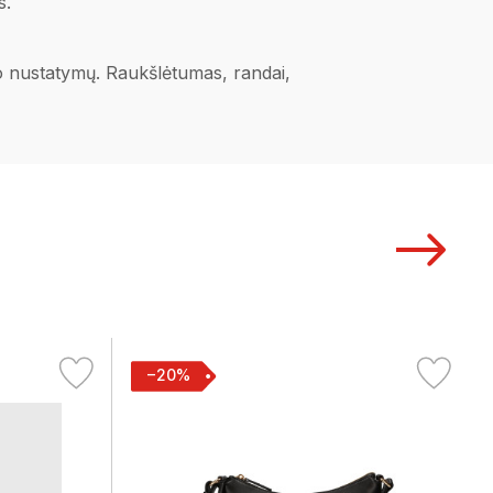
s.
ano nustatymų. Raukšlėtumas, randai,
−20%