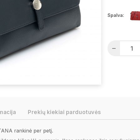
Spalva:
macija
Prekių kiekiai parduotuvės
ATANA rankinė per petį.