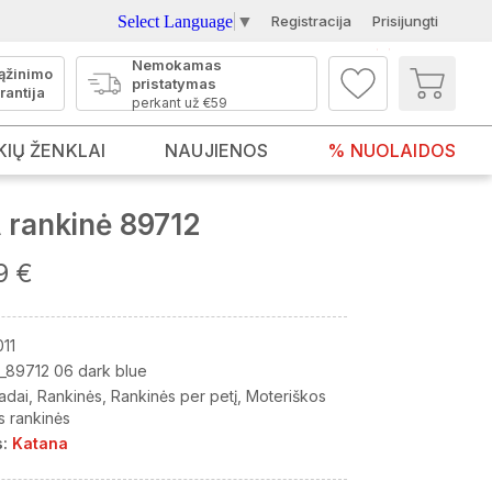
Select Language
▼
Registracija
Prisijungti
Nemokamas
ąžinimo
pristatymas
rantija
perkant už €59
KIŲ ŽENKLAI
NAUJIENOS
% NUOLAIDOS
rankinė 89712
9 €
11
_89712 06 dark blue
adai
Rankinės
Rankinės per petį
Moteriškos
s rankinės
:
Katana