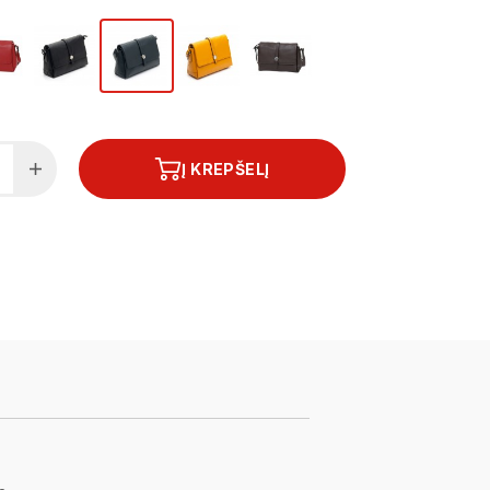
Į KREPŠELĮ