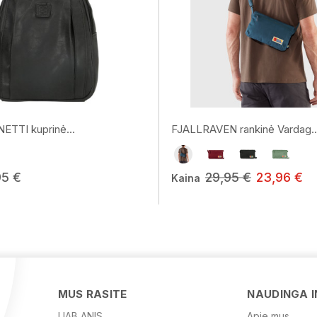
ETTI kuprinė...
FJALLRAVEN rankinė Vardag..
95 €
29,95 €
23,96 €
Kaina
MUS RASITE
NAUDINGA 
UAB ANIS
Apie mus