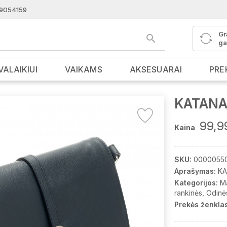
9054159
Gr
ga
VALAIKIUI
VAIKAMS
AKSESUARAI
PRE
KATANA 
99,9
Kaina
SKU:
00000550
Aprašymas:
KA
Kategorijos:
M
rankinės
Odinė
Prekės ženklas