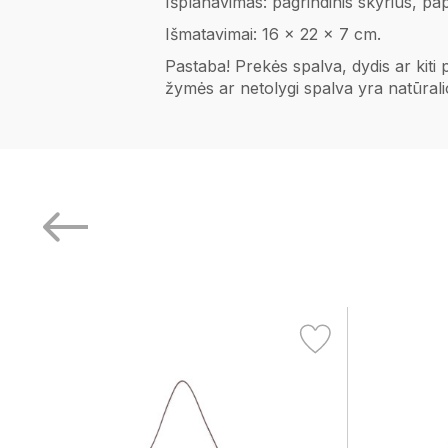
Išplanavimas: pagrindinis skyrius, pa
Išmatavimai: 16 x 22 x 7 cm.
Pastaba! Prekės spalva, dydis ar kiti
žymės ar netolygi spalva yra natūral