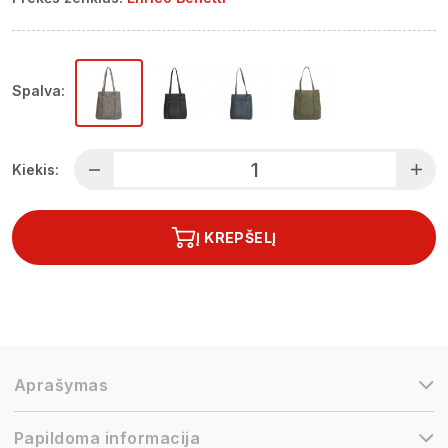
Spalva:
Kiekis:
Į KREPŠELĮ
Aprašymas
Papildoma informacija