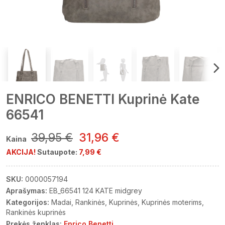
ENRICO BENETTI Kuprinė Kate
66541
39,95 €
31,96 €
Kaina
AKCIJA!
Sutaupote:
7,99 €
SKU:
0000057194
Aprašymas:
EB_66541 124 KATE midgrey
Kategorijos:
Madai
Rankinės
Kuprinės
Kuprinės moterims
Rankinės kuprinės
Prekės ženklas:
Enrico Benetti