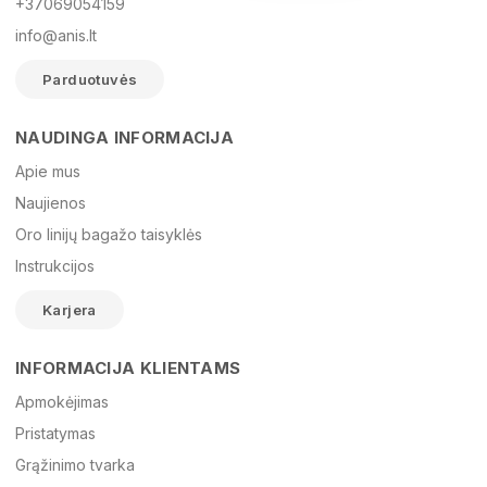
+37069054159
info@anis.lt
Parduotuvės
NAUDINGA INFORMACIJA
Vardas
Apie mus
Naujienos
Oro linijų bagažo taisyklės
El. paštas
Instrukcijos
Karjera
Žinutė
INFORMACIJA KLIENTAMS
Apmokėjimas
Pristatymas
Grąžinimo tvarka