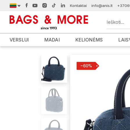
Kontaktai
info@anis.lt
+3706
VERSLUI
MADAI
KELIONĖMS
LAIS
−60%