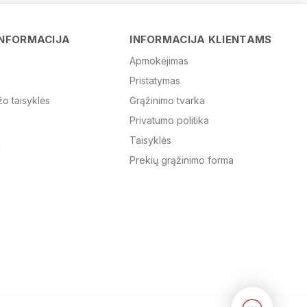
Vardas
INFORMACIJA
INFORMACIJA KLIENTAMS
Apmokėjimas
Pristatymas
El. paštas
žo taisyklės
Grąžinimo tvarka
Privatumo politika
Žinutė
Taisyklės
Prekių grąžinimo forma