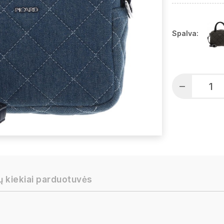
Spalva:
ų kiekiai parduotuvės