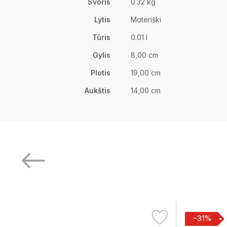
Svoris
0.32 kg
Lytis
Moteriški
Tūris
0.01 l
Gylis
8,00 cm
Plotis
19,00 cm
Aukštis
14,00 cm
−31%