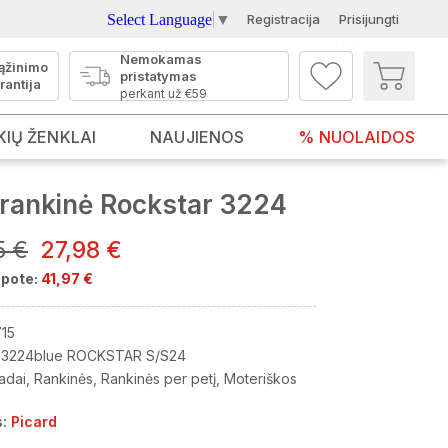
Select Language
▼
Registracija
Prisijungti
Nemokamas
ąžinimo
pristatymas
rantija
perkant už €59
KIŲ ŽENKLAI
NAUJIENOS
% NUOLAIDOS
rankinė Rockstar 3224
5 €
27,98 €
pote:
41,97 €
15
3224blue ROCKSTAR S/S24
adai
Rankinės
Rankinės per petį
Moteriškos
:
Picard