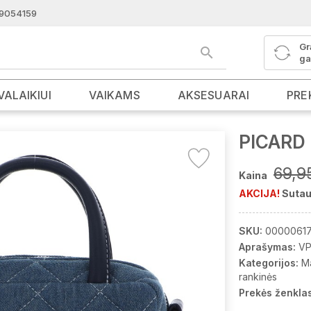
9054159
Gr
ga
VALAIKIUI
VAIKAMS
AKSESUARAI
PRE
PICARD 
69,9
Kaina
AKCIJA!
Sutau
SKU:
00000617
Aprašymas:
VP
Kategorijos:
M
rankinės
Prekės ženklas