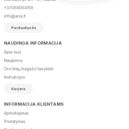
+37069054159
info@anis.lt
Parduotuvės
NAUDINGA INFORMACIJA
Vardas
Apie mus
Naujienos
Oro linijų bagažo taisyklės
El. paštas
Instrukcijos
Karjera
Žinutė
INFORMACIJA KLIENTAMS
Apmokėjimas
Pristatymas