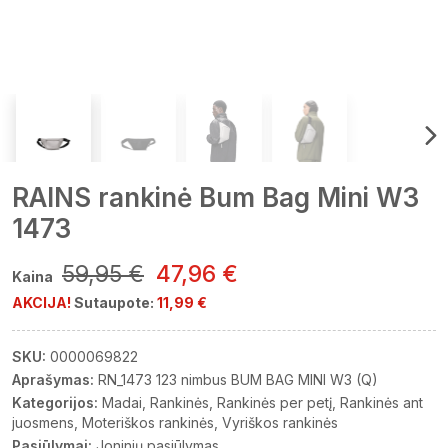
RAINS rankinė Bum Bag Mini W3
1473
59,95 €
47,96 €
Kaina
AKCIJA!
Sutaupote:
11,99 €
SKU:
0000069822
Aprašymas:
RN_1473 123 nimbus BUM BAG MINI W3 (Q)
Kategorijos:
Madai
Rankinės
Rankinės per petį
Rankinės ant
juosmens
Moteriškos rankinės
Vyriškos rankinės
Pasiūlymai:
Joninių pasiūlymas