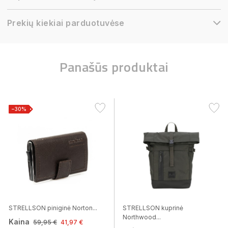
Prekių kiekiai parduotuvėse
Panašūs produktai
−30%
STRELLSON piniginė Norton...
STRELLSON kuprinė
Northwood...
Kaina
59,95 €
41,97 €