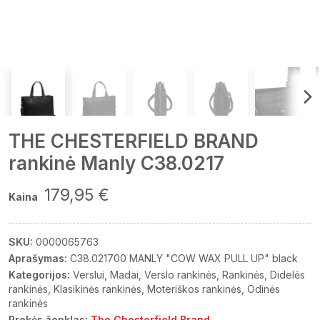
THE CHESTERFIELD BRAND
rankinė Manly C38.0217
179,95 €
Kaina
SKU:
0000065763
Aprašymas:
C38.021700 MANLY "COW WAX PULL UP" black
Kategorijos:
Verslui
Madai
Verslo rankinės
Rankinės
Didelės
rankinės
Klasikinės rankinės
Moteriškos rankinės
Odinės
rankinės
Prekės ženklas:
The Chesterfield Brand