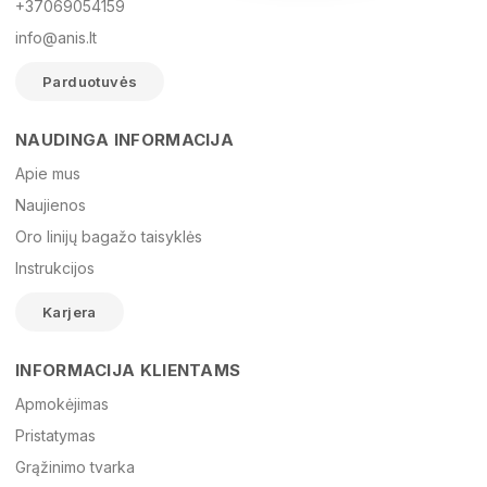
+37069054159
info@anis.lt
Parduotuvės
NAUDINGA INFORMACIJA
Vardas
Apie mus
Naujienos
Oro linijų bagažo taisyklės
El. paštas
Instrukcijos
Karjera
Žinutė
INFORMACIJA KLIENTAMS
Apmokėjimas
Pristatymas
Grąžinimo tvarka