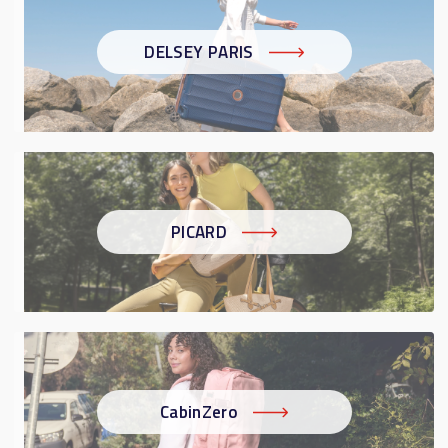
DELSEY PARIS
PICARD
CabinZero