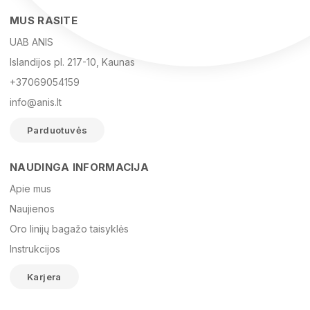
MUS RASITE
UAB ANIS
Islandijos pl. 217-10, Kaunas
+37069054159
info@anis.lt
Parduotuvės
NAUDINGA INFORMACIJA
Vardas
Apie mus
Naujienos
Oro linijų bagažo taisyklės
El. paštas
Instrukcijos
Karjera
Žinutė