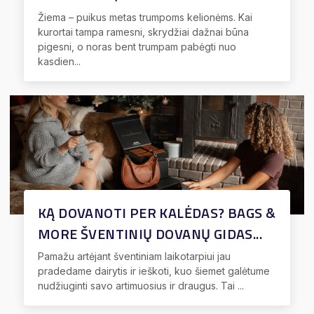
Žiema – puikus metas trumpoms kelionėms. Kai
kurortai tampa ramesni, skrydžiai dažnai būna
pigesni, o noras bent trumpam pabėgti nuo
kasdien...
KĄ DOVANOTI PER KALĖDAS? BAGS &
MORE ŠVENTINIŲ DOVANŲ GIDAS...
Pamažu artėjant šventiniam laikotarpiui jau
pradedame dairytis ir ieškoti, kuo šiemet galėtume
nudžiuginti savo artimuosius ir draugus. Tai ...